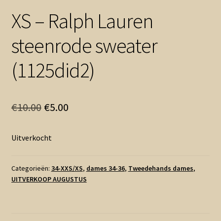
XS – Ralph Lauren
steenrode sweater
(1125did2)
Oorspronkelijke
Huidige
€
10.00
€
5.00
prijs
prijs
Uitverkocht
was:
is:
€10.00.
€5.00.
Categorieën:
34-XXS/XS
,
dames 34-36
,
Tweedehands dames
,
UITVERKOOP AUGUSTUS