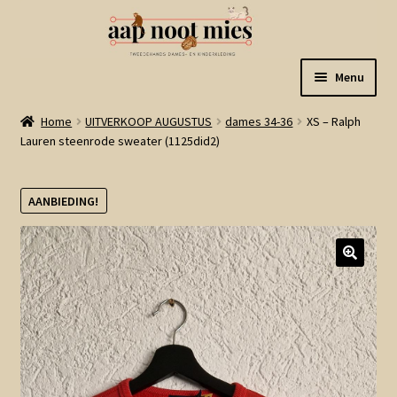
Ga
Ga
Menu
door
naar
naar
de
Welkom
Home
UITVERKOOP AUGUSTUS
dames 34-36
XS – Ralph
navigatie
inhoud
Lauren steenrode sweater (1125did2)
Gastenboek
AANBIEDING!
Winkel
Mijn account
Winkelmand
Linkjes
Subme