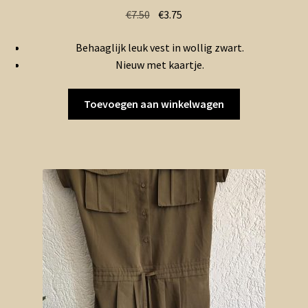
Oorspronkelijke
Huidige
€
7.50
€
3.75
prijs
prijs
Behaaglijk leuk vest in wollig zwart.
was:
is:
Nieuw met kaartje.
€7.50.
€3.75.
Toevoegen aan winkelwagen