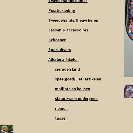
Tweedehands dames
Positiekleding
Tweedehands/Nieuw heren
Jassen & accessoires
Schoenen
Sport divers
Allerlei artikelen
sieraden kind
speelgoed/Lief! artikelen
maillots en kousen
slaap zwem ondergoed
riemen
tassen