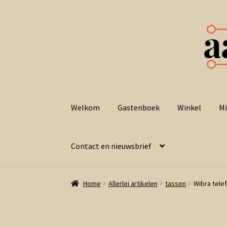
Ga
Ga
door
naar
Welkom
Gastenboek
Winkel
Mi
naar
de
navigatie
inhoud
Contact en nieuwsbrief
Home
Allerlei artikelen
tassen
Wibra telef