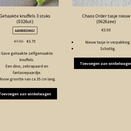
Gehaakte knuffels 3 stuks
Chaos Order tasje nieuw
(0326ut)
(0626zee)
€
3.50
AANBIEDING!
Oorspronkelijke
Huidige
€
7.50
€
3.75
Nieuw tasje in verpakking.
prijs
prijs
Schattig.
Gave gehaakte zelfgemaakte
was:
is:
knuffels.
€7.50.
€3.75.
Toevoegen aan winkelwage
Een dino, zebrapaard en
fantasiepaardje.
ooie grootte van ca 35 cm lang.
Toevoegen aan winkelwagen