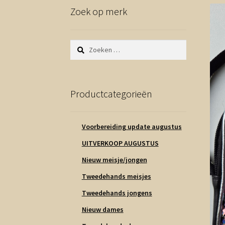
Zoek op merk
Zoeken
naar:
Productcategorieën
Voorbereiding update augustus
UITVERKOOP AUGUSTUS
Nieuw meisje/jongen
Tweedehands meisjes
Tweedehands jongens
Nieuw dames