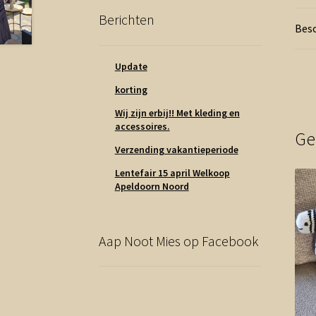
Berichten
Besc
Update
korting
Wij zijn erbij!! Met kleding en
accessoires.
Ge
Verzending vakantieperiode
Lentefair 15 april Welkoop
Apeldoorn Noord
Aap Noot Mies op Facebook