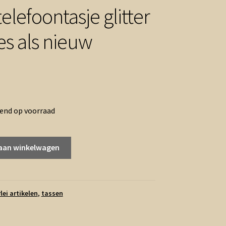
elefoontasje glitter
es als nieuw
rend op voorraad
aan winkelwagen
rlei artikelen
,
tassen