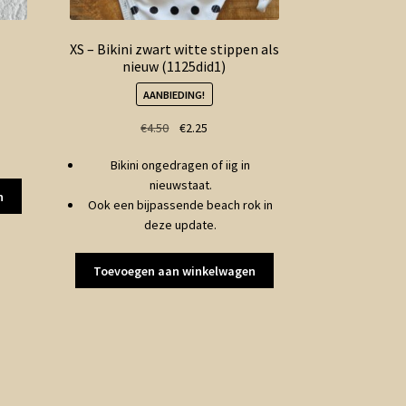
XS – Bikini zwart witte stippen als
nieuw (1125did1)
AANBIEDING!
Oorspronkelijke
Huidige
€
4.50
€
2.25
prijs
prijs
Bikini ongedragen of iig in
was:
is:
nieuwstaat.
€4.50.
€2.25.
n
Ook een bijpassende beach rok in
deze update.
Toevoegen aan winkelwagen