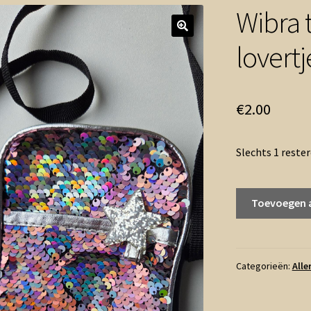
Wibra t
lovertj
€
2.00
Slechts 1 reste
Wibra
Toevoegen 
telefoontasje
glitter
lovertjes
als
Categorieën:
Alle
nieuw
aantal