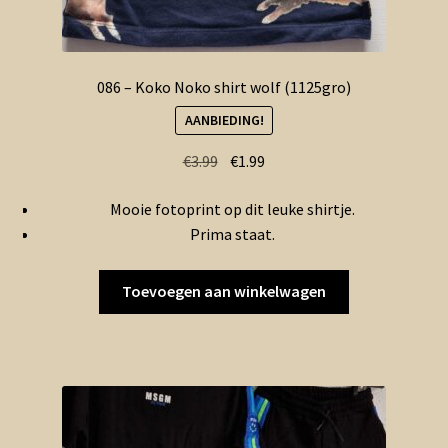
086 – Koko Noko shirt wolf (1125gro)
AANBIEDING!
Oorspronkelijke
Huidige
€
3.99
€
1.99
prijs
prijs
Mooie fotoprint op dit leuke shirtje.
was:
is:
Prima staat.
€3.99.
€1.99.
Toevoegen aan winkelwagen