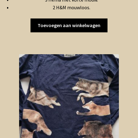
€4.00.
€2.00.
2 H&M mouwloos.
Toevoegen aan winkelwagen