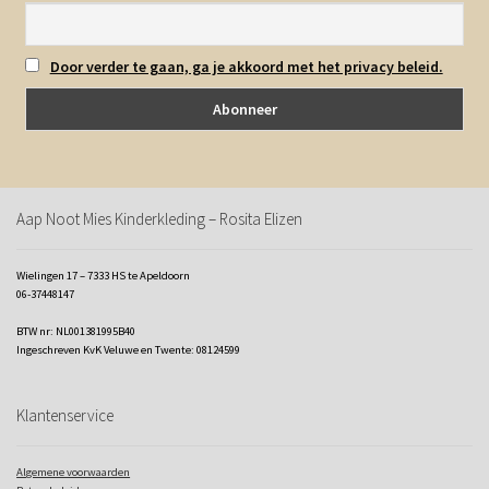
Door verder te gaan, ga je akkoord met het privacy beleid.
Aap Noot Mies Kinderkleding – Rosita Elizen
Wielingen 17 – 7333 HS te Apeldoorn
06-37448147
BTW nr: NL001381995B40
Ingeschreven KvK Veluwe en Twente: 08124599
Klantenservice
Algemene voorwaarden