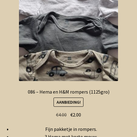
086 – Hema en H&M rompers (1125gro)
AANBIEDING!
Oorspronkelijke
Huidige
€
4.00
€
2.00
prijs
prijs
Fijn pakketje in rompers.
was:
is:
3 Hema met korte mouw.