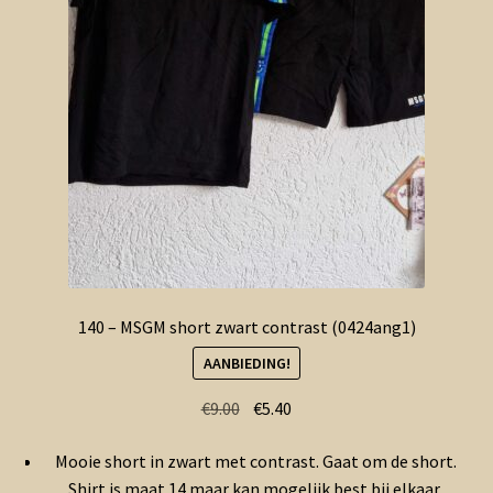
140 – MSGM short zwart contrast (0424ang1)
AANBIEDING!
Oorspronkelijke
Huidige
€
9.00
€
5.40
prijs
prijs
Mooie short in zwart met contrast. Gaat om de short.
was:
is:
Shirt is maat 14 maar kan mogelijk best bij elkaar.
€9.00.
€5.40.