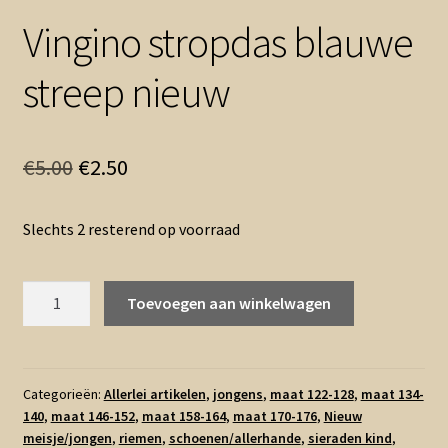
Vingino stropdas blauwe
streep nieuw
Oorspronkelijke
Huidige
€
5.00
€
2.50
prijs
prijs
Slechts 2 resterend op voorraad
was:
is:
€5.00.
€2.50.
Vingino
Toevoegen aan winkelwagen
stropdas
blauwe
streep
nieuw
Categorieën:
Allerlei artikelen
,
jongens
,
maat 122-128
,
maat 134-
140
,
maat 146-152
,
maat 158-164
,
maat 170-176
,
Nieuw
aantal
meisje/jongen
,
riemen
,
schoenen/allerhande
,
sieraden kind
,