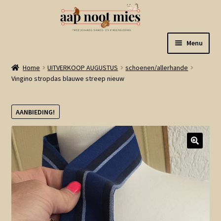
Ga
Ga
Menu
door
naar
naar
de
Welkom
Home
UITVERKOOP AUGUSTUS
schoenen/allerhande
navigatie
inhoud
Vingino stropdas blauwe streep nieuw
Gastenboek
AANBIEDING!
Winkel
Mijn account
Winkelmand
Linkjes
Subme