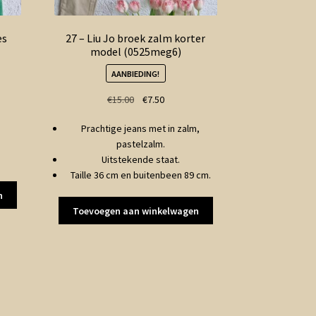
es
27 – Liu Jo broek zalm korter
model (0525meg6)
AANBIEDING!
ke
Oorspronkelijke
Huidige
€
15.00
€
7.50
prijs
prijs
Prachtige jeans met in zalm,
was:
is:
pastelzalm.
€15.00.
€7.50.
Uitstekende staat.
Taille 36 cm en buitenbeen 89 cm.
n
Toevoegen aan winkelwagen