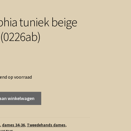
phia tuniek beige
 (0226ab)
ronkelijke
Huidige
prijs
rend op voorraad
is:
.
€3.00.
aan winkelwagen
,
dames 34-36
,
Tweedehands dames
,