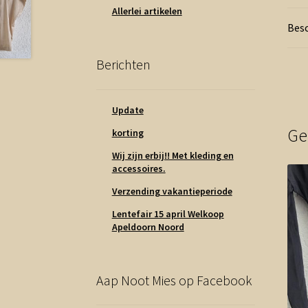
Allerlei artikelen
Besc
Berichten
Update
Ge
korting
Wij zijn erbij!! Met kleding en
accessoires.
Verzending vakantieperiode
Lentefair 15 april Welkoop
Apeldoorn Noord
Aap Noot Mies op Facebook