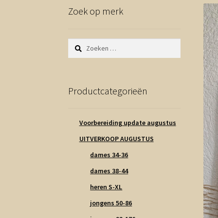
Zoek op merk
Zoeken
naar:
Productcategorieën
Voorbereiding update augustus
UITVERKOOP AUGUSTUS
dames 34-36
dames 38-44
heren S-XL
jongens 50-86