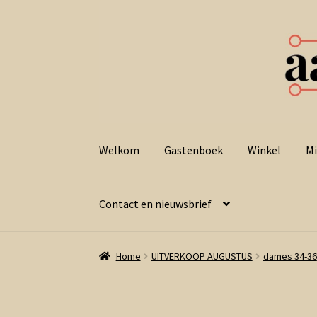
Ga
Ga
door
naar
Welkom
Gastenboek
Winkel
Mi
naar
de
navigatie
inhoud
Contact en nieuwsbrief
Home
UITVERKOOP AUGUSTUS
dames 34-36