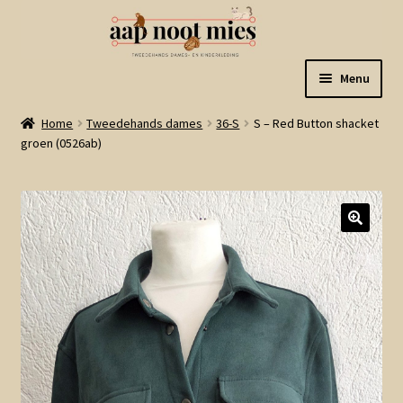
Ga
Ga
Menu
door
naar
naar
de
Welkom
Home
Tweedehands dames
36-S
S – Red Button shacket
navigatie
inhoud
groen (0526ab)
Gastenboek
Winkel
Mijn account
Winkelmand
Linkjes
Subme