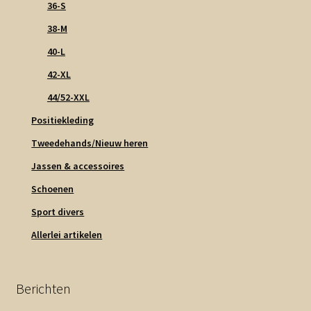
36-S
38-M
40-L
42-XL
44/52-XXL
Positiekleding
Tweedehands/Nieuw heren
Jassen & accessoires
Schoenen
Sport divers
Allerlei artikelen
Berichten