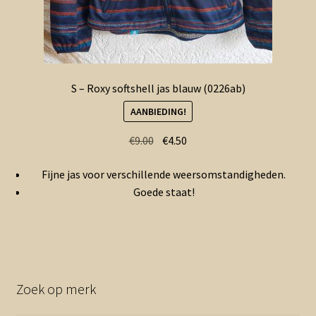
S – Roxy softshell jas blauw (0226ab)
AANBIEDING!
Oorspronkelijke
Huidige
€
9.00
€
4.50
prijs
prijs
Fijne jas voor verschillende weersomstandigheden.
was:
is:
Goede staat!
€9.00.
€4.50.
Zoek op merk