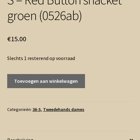
groen (0526ab)
€
15.00
Slechts 1 resterend op voorraad
S
Toevoegen aan winkelwagen
-
Red
Button
shacket
Categorieën:
36-S
,
Tweedehands dames
groen
(0526ab)
aantal
Beschrijving