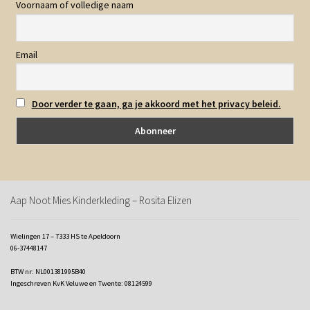
Voornaam of volledige naam
Email
Door verder te gaan, ga je akkoord met het privacy beleid.
Aap Noot Mies Kinderkleding – Rosita Elizen
Wielingen 17 – 7333 HS te Apeldoorn
06-37448147
BTW nr: NL001381995B40
Ingeschreven KvK Veluwe en Twente: 08124599