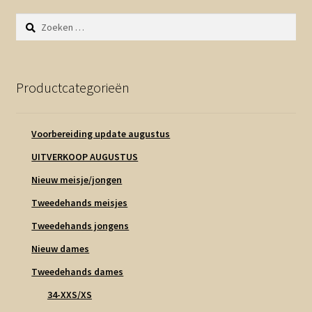
Zoeken
naar:
Productcategorieën
Voorbereiding update augustus
UITVERKOOP AUGUSTUS
Nieuw meisje/jongen
Tweedehands meisjes
Tweedehands jongens
Nieuw dames
Tweedehands dames
34-XXS/XS