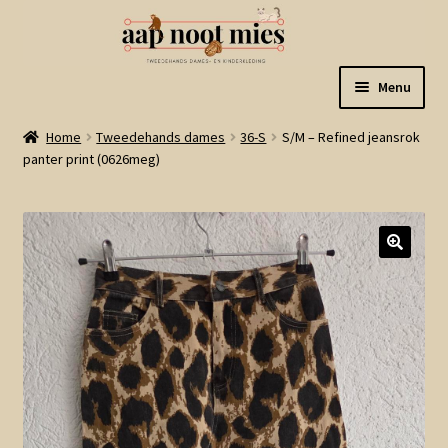
Ga
Ga
Menu
door
naar
naar
de
Welkom
Home
Tweedehands dames
36-S
S/M – Refined jeansrok
navigatie
inhoud
panter print (0626meg)
Gastenboek
Winkel
Mijn account
Winkelmand
Linkjes
Subme