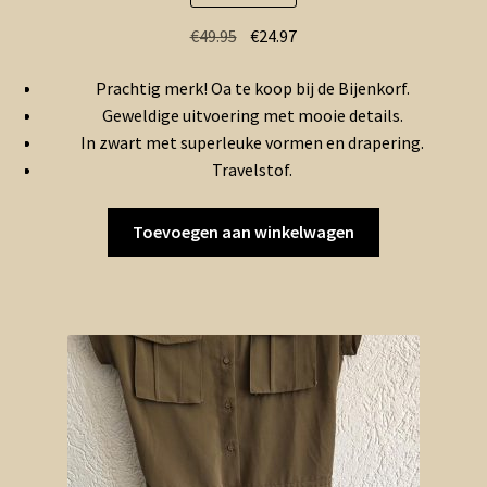
Oorspronkelijke
Huidige
€
49.95
€
24.97
prijs
prijs
Prachtig merk! Oa te koop bij de Bijenkorf.
was:
is:
Geweldige uitvoering met mooie details.
€49.95.
€24.97.
In zwart met superleuke vormen en drapering.
Travelstof.
Toevoegen aan winkelwagen