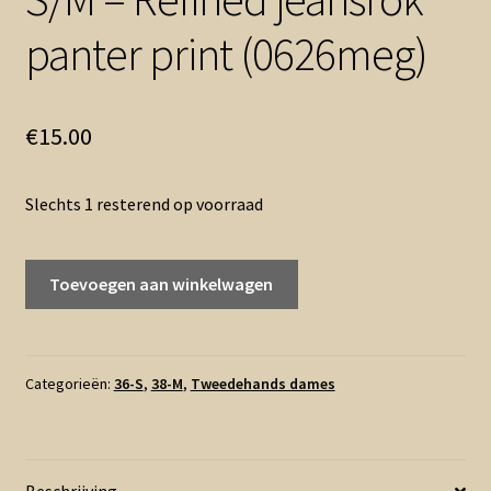
panter print (0626meg)
€
15.00
Slechts 1 resterend op voorraad
S/M
Toevoegen aan winkelwagen
-
Refined
jeansrok
panter
Categorieën:
36-S
,
38-M
,
Tweedehands dames
print
(0626meg)
aantal
Beschrijving