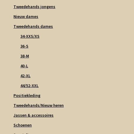
Tweedehands jongens
Nieuw dames
Tweedehands dames
34-XXS/XS
36-S
38-M
40-L
42-XL
44/52-XXL
Positiekleding
Tweedehands/Nieuw heren
Jassen & accessoires
Schoenen