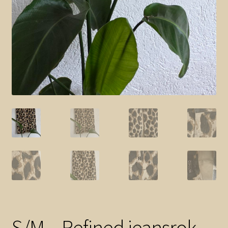
S/M – Refined jeansrok