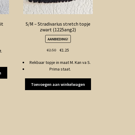
it
S/M – Stradivarius stretch topje
zwart (1225ang2)
AANBIEDING!
Oorspronkelijke
Huidige
€
2.50
€
1.25
t.
prijs
prijs
Rekbaar topje in maat M. Kan va S.
was:
is:
Prima staat.
€2.50.
€1.25.
n
Toevoegen aan winkelwagen