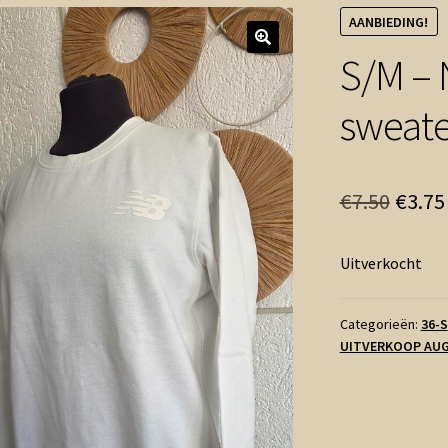
AANBIEDING!
S/M –
sweate
Oorsp
€
7.50
€
3.75
prijs
Uitverkocht
was:
€7.50
Categorieën:
36-S
UITVERKOOP AU