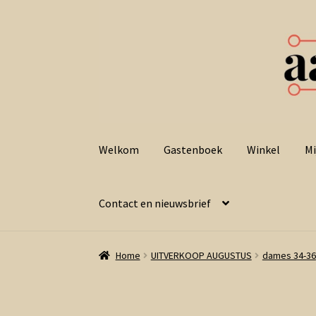
Ga
Ga
door
naar
Welkom
Gastenboek
Winkel
Mi
naar
de
navigatie
inhoud
Contact en nieuwsbrief
Home
UITVERKOOP AUGUSTUS
dames 34-36