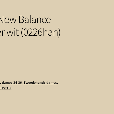
 New Balance
r wit (0226han)
ronkelijke
Huidige
prijs
is:
.
€3.75.
,
dames 34-36
,
Tweedehands dames
,
GUSTUS