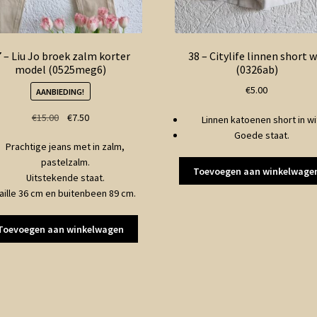
 – Liu Jo broek zalm korter
38 – Citylife linnen short w
model (0525meg6)
(0326ab)
€
5.00
AANBIEDING!
Oorspronkelijke
Huidige
€
15.00
€
7.50
Linnen katoenen short in wi
prijs
prijs
Goede staat.
Prachtige jeans met in zalm,
was:
is:
pastelzalm.
€15.00.
€7.50.
Toevoegen aan winkelwage
Uitstekende staat.
aille 36 cm en buitenbeen 89 cm.
Toevoegen aan winkelwagen