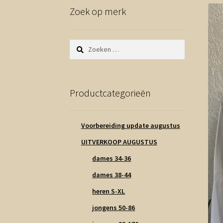
Zoek op merk
Zoeken
naar:
Productcategorieën
Voorbereiding update augustus
UITVERKOOP AUGUSTUS
dames 34-36
dames 38-44
heren S-XL
jongens 50-86