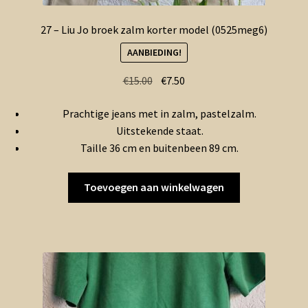
27 – Liu Jo broek zalm korter model (0525meg6)
AANBIEDING!
Oorspronkelijke
Huidige
€
15.00
€
7.50
prijs
prijs
Prachtige jeans met in zalm, pastelzalm.
was:
is:
Uitstekende staat.
€15.00.
€7.50.
Taille 36 cm en buitenbeen 89 cm.
Toevoegen aan winkelwagen