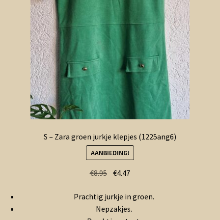
S – Zara groen jurkje klepjes (1225ang6)
AANBIEDING!
Oorspronkelijke
Huidige
€
8.95
€
4.47
prijs
prijs
Prachtig jurkje in groen.
was:
is:
Nepzakjes.
€8.95.
€4.47.