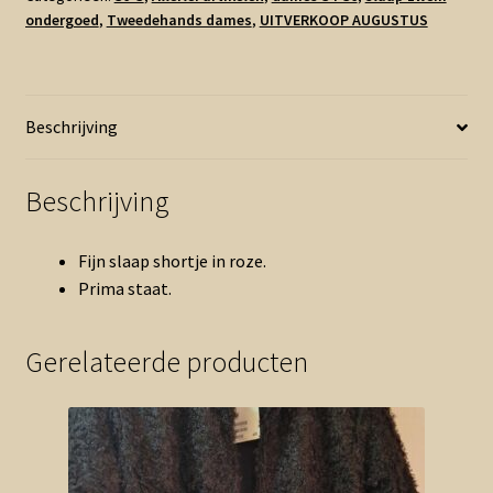
ondergoed
,
Tweedehands dames
,
UITVERKOOP AUGUSTUS
(1225ang6)
aantal
Beschrijving
Beschrijving
Fijn slaap shortje in roze.
Prima staat.
Gerelateerde producten