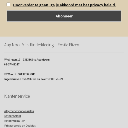
Door verder te gaan, ga je akkoord met het privacy beleid.
Aap Noot Mies Kinderkleding – Rosita Elizen
Wielingen 17 – 7333 HS te Apeldoorn
06-37448147
BTW nr: NL001381995B40
Ingeschreven KvK Veluwe en Twente: 08124599
Klantenservice
Algemene voorwaarden
Retourbeleid
Retourformulier
Privacybeleid en Cookies