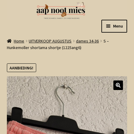
Ga
Ga
Menu
door
naar
naar
de
Welkom
Home
UITVERKOOP AUGUSTUS
dames 34-36
S –
navigatie
inhoud
Hunkemoller shortama shortje (1225ang6)
Gastenboek
AANBIEDING!
Winkel
Mijn account
Winkelmand
Linkjes
Subme