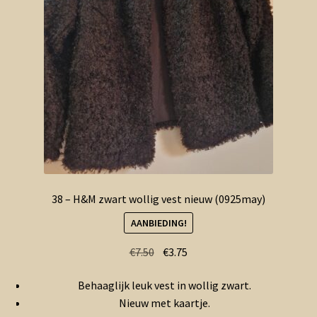
38 – H&M zwart wollig vest nieuw (0925may)
AANBIEDING!
Oorspronkelijke
Huidige
€
7.50
€
3.75
prijs
prijs
Behaaglijk leuk vest in wollig zwart.
was:
is:
Nieuw met kaartje.
€7.50.
€3.75.