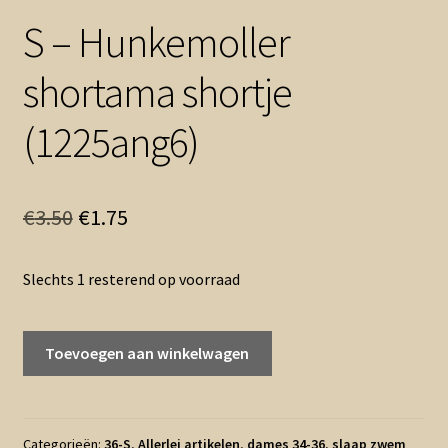
S – Hunkemoller
shortama shortje
(1225ang6)
Oorspronkelijke
Huidige
€
3.50
€
1.75
prijs
prijs
Slechts 1 resterend op voorraad
was:
is:
€3.50.
€1.75.
S
Toevoegen aan winkelwagen
-
Hunkemoller
shortama
shortje
Categorieën:
36-S
,
Allerlei artikelen
,
dames 34-36
,
slaap zwem