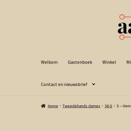
Ga
Ga
door
naar
Welkom
Gastenboek
Winkel
Mi
naar
de
navigatie
inhoud
Contact en nieuwsbrief
Home
Tweedehands dames
36-S
S – Hema