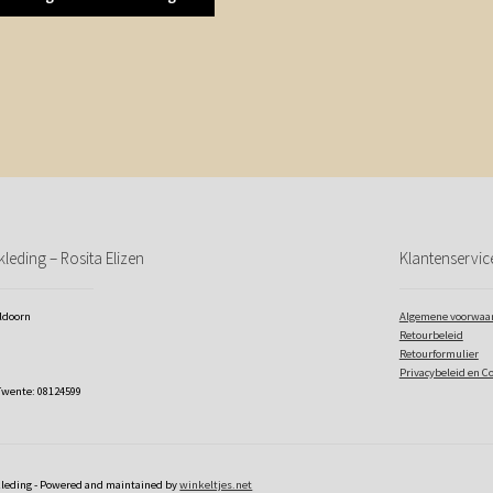
leding – Rosita Elizen
Klantenservic
eldoorn
Algemene voorwaa
Retourbeleid
Retourformulier
Privacybeleid en C
Twente: 08124599
kleding - Powered and maintained by
winkeltjes.net