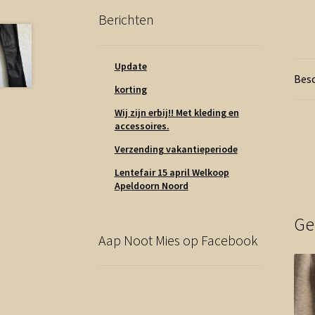
Berichten
Update
Besc
korting
Wij zijn erbij!! Met kleding en
accessoires.
Verzending vakantieperiode
Lentefair 15 april Welkoop
Apeldoorn Noord
Ge
Aap Noot Mies op Facebook