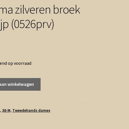
ma zilveren broek
ijp (0526prv)
rend op voorraad
aan winkelwagen
,
38-M
,
Tweedehands dames