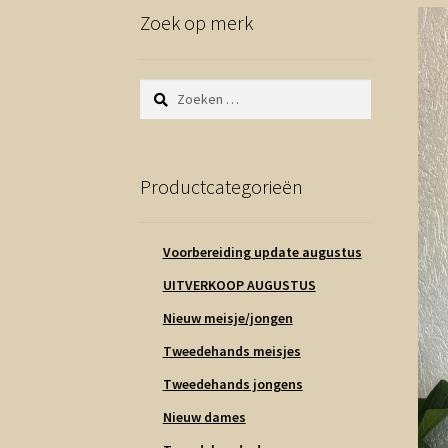
Zoek op merk
Zoeken
naar:
Productcategorieën
Voorbereiding update augustus
UITVERKOOP AUGUSTUS
Nieuw meisje/jongen
Tweedehands meisjes
Tweedehands jongens
Nieuw dames