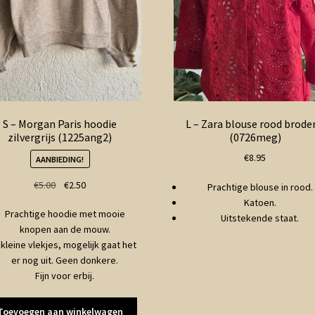
S – Morgan Paris hoodie
L – Zara blouse rood brode
zilvergrijs (1225ang2)
(0726meg)
€
8.95
AANBIEDING!
Oorspronkelijke
Huidige
€
5.00
€
2.50
Prachtige blouse in rood.
prijs
prijs
Katoen.
Prachtige hoodie met mooie
was:
is:
Uitstekende staat.
knopen aan de mouw.
€5.00.
€2.50.
 kleine vlekjes, mogelijk gaat het
er nog uit. Geen donkere.
Fijn voor erbij.
Toevoegen aan winkelwagen