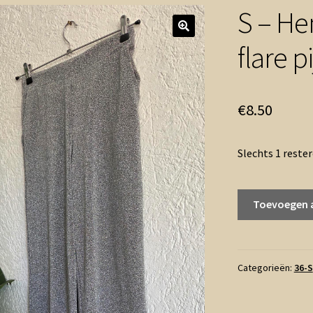
S – He
flare p
€
8.50
Slechts 1 reste
S
Toevoegen 
-
Hema
zilveren
broek
Categorieën:
36-S
flare
pijp