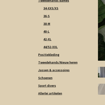
Tweedehands dames
34-XXS/XS
36-S
38-M
40-L
42-XL
44/52-XXL
Positiekleding
Tweedehands/Nieuw heren
Jassen & accessoires
Schoenen
Sport divers
Allerlei artikelen