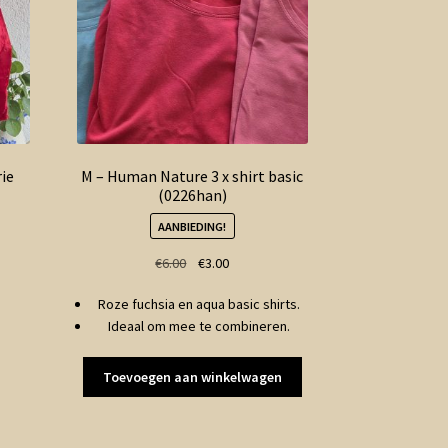
rie
M – Human Nature 3 x shirt basic
(0226han)
AANBIEDING!
Oorspronkelijke
Huidige
€
6.00
€
3.00
prijs
prijs
Roze fuchsia en aqua basic shirts.
was:
is:
Ideaal om mee te combineren.
€6.00.
€3.00.
Toevoegen aan winkelwagen