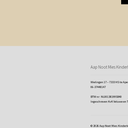
Aap Noot Mies Kinderk
Wielingen 17 – 7333 HS te Ap
06-37448147
BTW nr: NL001381995B40
Ingeschreven KvK Veluwe en 
© 2026 Aap Noot Mies Kinder