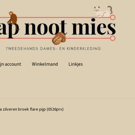
jn account
Winkelmand
Linkjes
 zilveren broek flare pijp (0526prv)