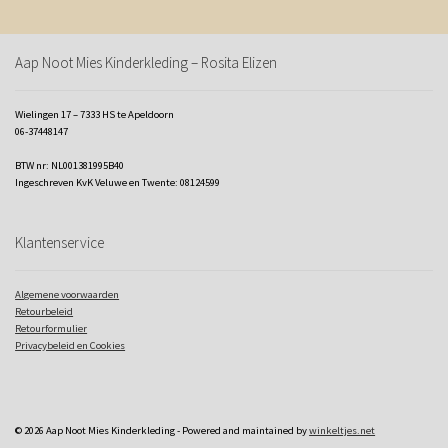
Aap Noot Mies Kinderkleding – Rosita Elizen
Wielingen 17 – 7333 HS te Apeldoorn
06-37448147
BTW nr: NL001381995B40
Ingeschreven KvK Veluwe en Twente: 08124599
Klantenservice
Algemene voorwaarden
Retourbeleid
Retourformulier
Privacybeleid en Cookies
© 2026 Aap Noot Mies Kinderkleding - Powered and maintained by
winkeltjes.net