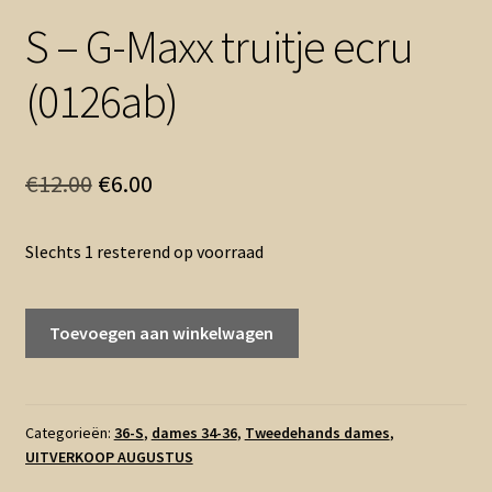
S – G-Maxx truitje ecru
(0126ab)
Oorspronkelijke
Huidige
€
12.00
€
6.00
prijs
prijs
Slechts 1 resterend op voorraad
was:
is:
€12.00.
€6.00.
S
Toevoegen aan winkelwagen
-
G-
Maxx
truitje
Categorieën:
36-S
,
dames 34-36
,
Tweedehands dames
,
UITVERKOOP AUGUSTUS
ecru
(0126ab)