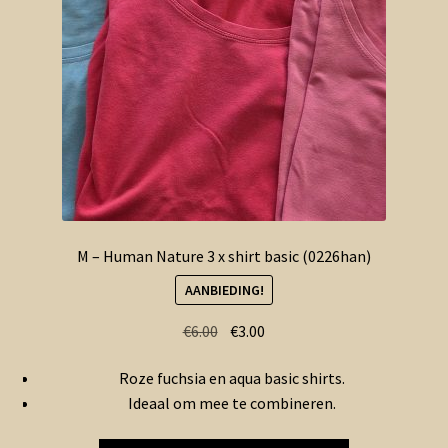
M – Human Nature 3 x shirt basic (0226han)
AANBIEDING!
Oorspronkelijke
Huidige
€
6.00
€
3.00
prijs
prijs
Roze fuchsia en aqua basic shirts.
was:
is:
Ideaal om mee te combineren.
€6.00.
€3.00.