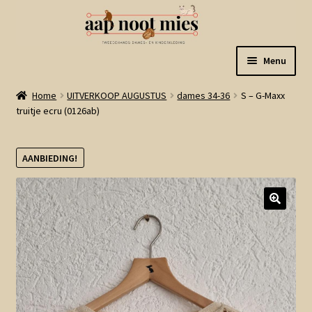
Ga
Ga
Menu
door
naar
naar
de
Welkom
Home
UITVERKOOP AUGUSTUS
dames 34-36
S – G-Maxx
navigatie
inhoud
truitje ecru (0126ab)
Gastenboek
AANBIEDING!
Winkel
Mijn account
Winkelmand
Linkjes
Subme