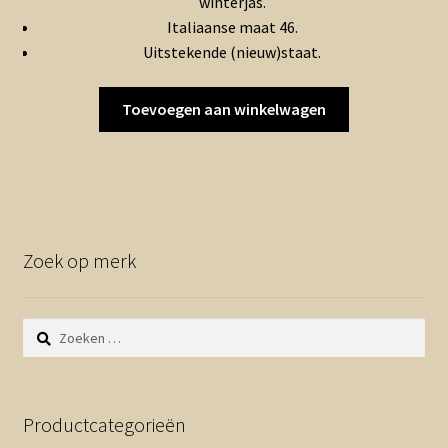
winterjas.
€50.00.
€25.00.
Italiaanse maat 46.
Uitstekende (nieuw)staat.
Toevoegen aan winkelwagen
Zoek op merk
Zoeken
naar:
Productcategorieën