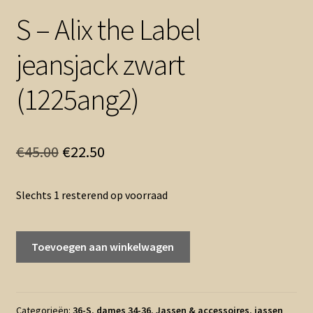
S – Alix the Label
jeansjack zwart
(1225ang2)
Oorspronkelijke
Huidige
€
45.00
€
22.50
prijs
prijs
Slechts 1 resterend op voorraad
was:
is:
€45.00.
€22.50.
S
Toevoegen aan winkelwagen
-
Alix
the
Label
Categorieën:
36-S
,
dames 34-36
,
Jassen & accessoires
,
jassen