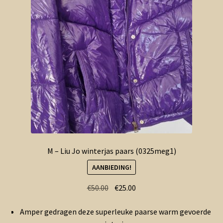
M – Liu Jo winterjas paars (0325meg1)
AANBIEDING!
Oorspronkelijke
Huidige
€
50.00
€
25.00
prijs
prijs
Amper gedragen deze superleuke paarse warm gevoerde
was:
is: