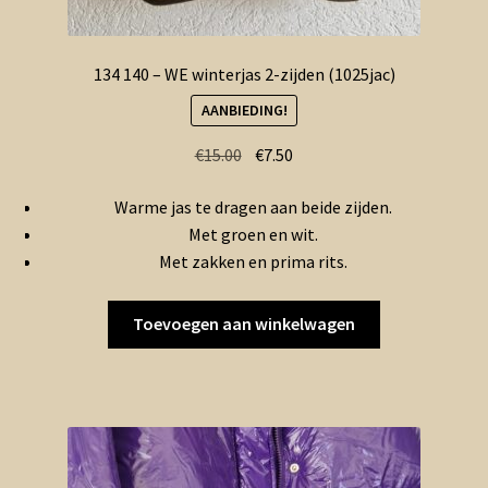
134 140 – WE winterjas 2-zijden (1025jac)
AANBIEDING!
Oorspronkelijke
Huidige
€
15.00
€
7.50
prijs
prijs
Warme jas te dragen aan beide zijden.
was:
is:
Met groen en wit.
€15.00.
€7.50.
Met zakken en prima rits.
Toevoegen aan winkelwagen