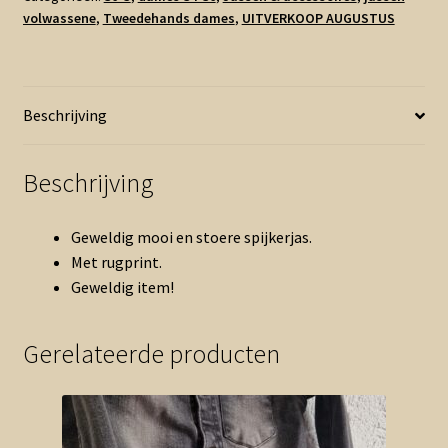
volwassene
,
Tweedehands dames
,
UITVERKOOP AUGUSTUS
jeansjack
zwart
(1225ang2)
aantal
Beschrijving
Beschrijving
Geweldig mooi en stoere spijkerjas.
Met rugprint.
Geweldig item!
Gerelateerde producten