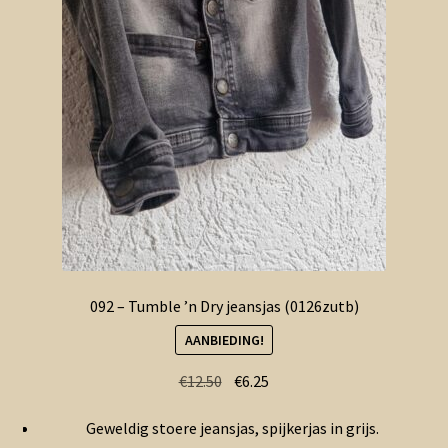
092 – Tumble ’n Dry jeansjas (0126zutb)
AANBIEDING!
Oorspronkelijke
Huidige
€
12.50
€
6.25
prijs
prijs
Geweldig stoere jeansjas, spijkerjas in grijs.
was:
is: