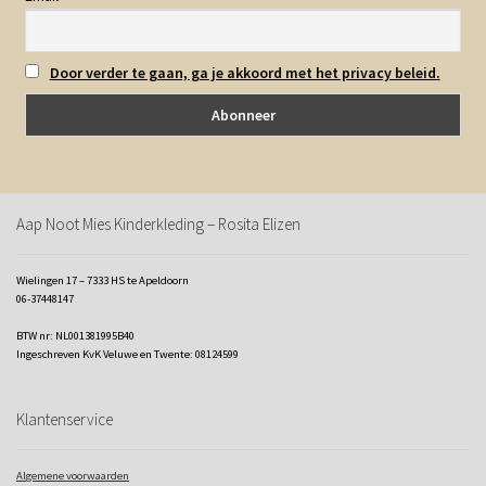
Door verder te gaan, ga je akkoord met het privacy beleid.
Aap Noot Mies Kinderkleding – Rosita Elizen
Wielingen 17 – 7333 HS te Apeldoorn
06-37448147
BTW nr: NL001381995B40
Ingeschreven KvK Veluwe en Twente: 08124599
Klantenservice
Algemene voorwaarden