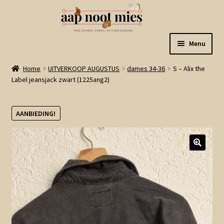
Ga
Ga
Menu
door
naar
naar
de
Welkom
Home
UITVERKOOP AUGUSTUS
dames 34-36
S – Alix the
navigatie
inhoud
Label jeansjack zwart (1225ang2)
Gastenboek
AANBIEDING!
Winkel
Mijn account
Winkelmand
Linkjes
Subme