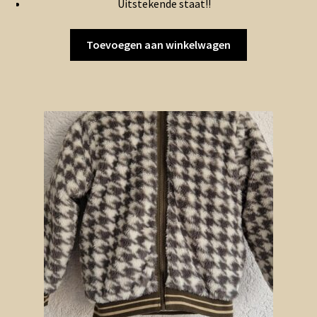
Uitstekende staat!!
€12.50.
€6.25.
Toevoegen aan winkelwagen