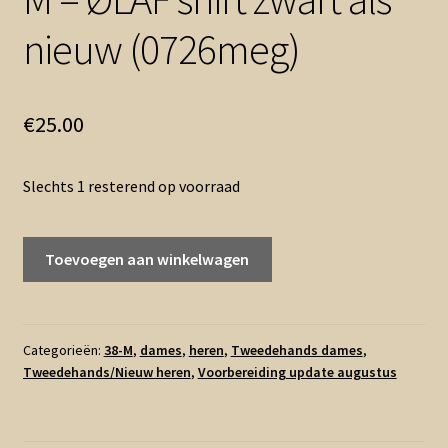
nieuw (0726meg)
€
25.00
Slechts 1 resterend op voorraad
M
Toevoegen aan winkelwagen
-
ØLÅF
shirt
zwart
Categorieën:
38-M
,
dames
,
heren
,
Tweedehands dames
,
Tweedehands/Nieuw heren
,
Voorbereiding update augustus
als
nieuw
(0726meg)