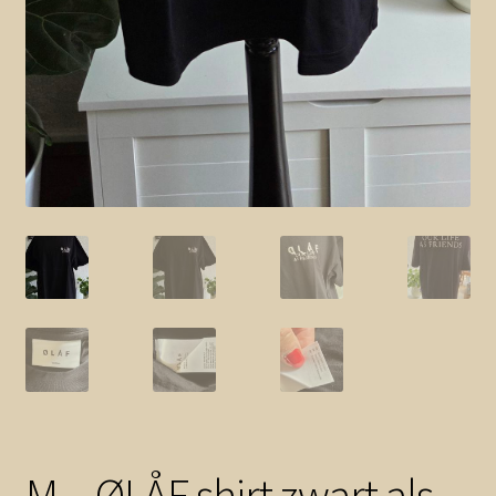
M – ØLÅF shirt zwart als