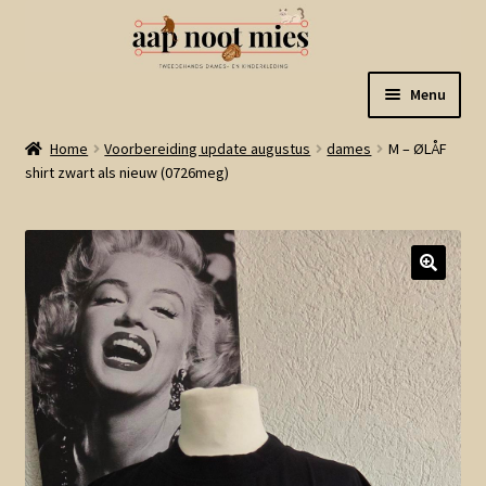
Ga
Ga
Menu
door
naar
naar
de
Welkom
Home
Voorbereiding update augustus
dames
M – ØLÅF
navigatie
inhoud
shirt zwart als nieuw (0726meg)
Gastenboek
Winkel
Mijn account
Winkelmand
Linkjes
Subme