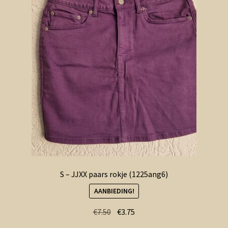
S – JJXX paars rokje (1225ang6)
AANBIEDING!
Oorspronkelijke
Huidige
€
7.50
€
3.75
prijs
prijs