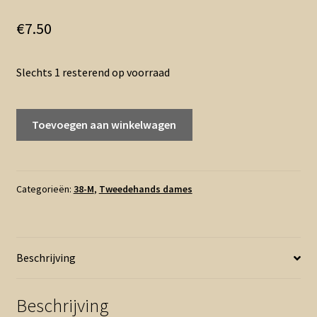
€
7.50
Slechts 1 resterend op voorraad
M
Toevoegen aan winkelwagen
-
Natacha
rok
marineblauw
Categorieën:
38-M
,
Tweedehands dames
(0526ab)
aantal
Beschrijving
Beschrijving