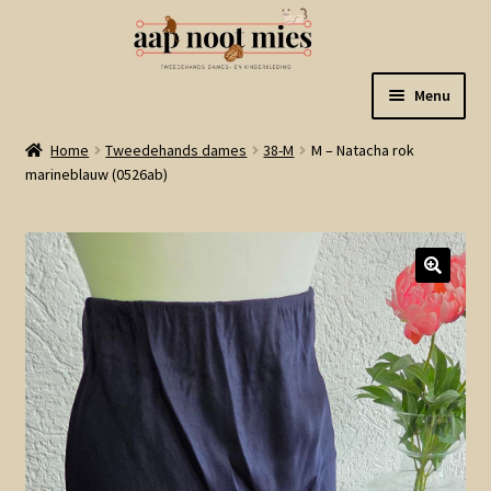
Ga
Ga
Menu
door
naar
naar
de
Welkom
Home
Tweedehands dames
38-M
M – Natacha rok
navigatie
inhoud
marineblauw (0526ab)
Gastenboek
Winkel
Mijn account
Winkelmand
Linkjes
Subme