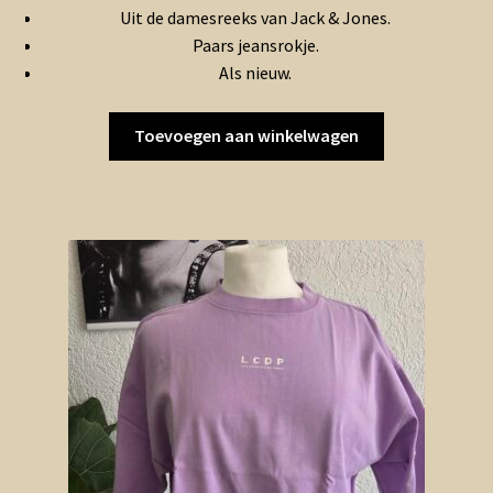
Uit de damesreeks van Jack & Jones.
was:
is:
Paars jeansrokje.
€7.50.
€3.75.
Als nieuw.
Toevoegen aan winkelwagen