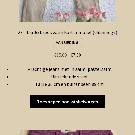
27 – Liu Jo broek zalm korter model (0525meg6)
AANBIEDING!
Oorspronkelijke
Huidige
€
15.00
€
7.50
prijs
prijs
Prachtige jeans met in zalm, pastelzalm.
was:
is:
Uitstekende staat.
€15.00.
€7.50.
Taille 36 cm en buitenbeen 89 cm.
Toevoegen aan winkelwagen