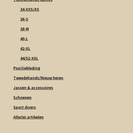
34-XXS/XS
36-S
38-M
40-L
42-XL
44/52-XXL
Positiekleding
Tweedehands/Nieuw heren
Jassen & accessoires
Schoenen
Sport divers
Allerlei artikelen