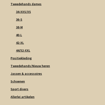
Tweedehands dames
34-XXS/XS
36-S
38-M
40-L
42-XL
44/52-XXL
Positiekleding
Tweedehands/Nieuw heren
Jassen & accessoires
Schoenen
Sport divers
Allerlei artikelen