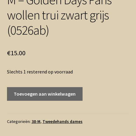
wollen trui zwart grijs
(0526ab)
€
15.00
Slechts 1 resterend op voorraad
M
Toevoegen aan winkelwagen
-
Golden
Days
Paris
Categorieën:
38-M
,
Tweedehands dames
wollen