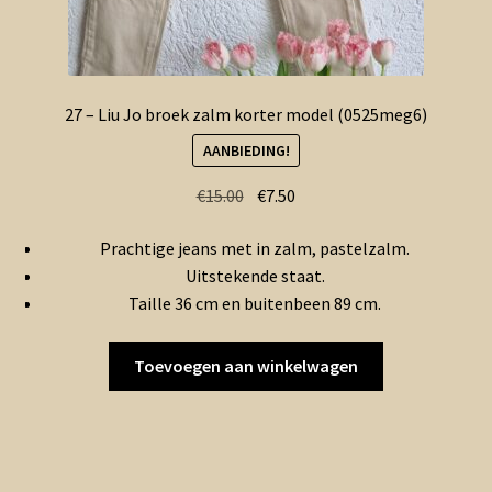
27 – Liu Jo broek zalm korter model (0525meg6)
AANBIEDING!
Oorspronkelijke
Huidige
€
15.00
€
7.50
prijs
prijs
Prachtige jeans met in zalm, pastelzalm.
was:
is:
Uitstekende staat.
€15.00.
€7.50.
Taille 36 cm en buitenbeen 89 cm.
Toevoegen aan winkelwagen