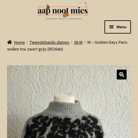
Ga
Ga
Menu
door
naar
naar
de
Welkom
Home
Tweedehands dames
38-M
M – Golden Days Paris
navigatie
inhoud
wollen trui zwart grijs (0526ab)
Gastenboek
Winkel
Mijn account
Winkelmand
Linkjes
Subme