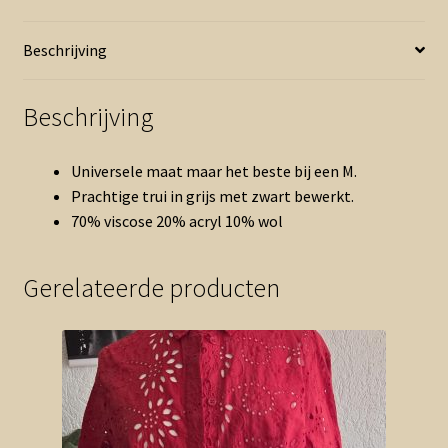
trui
zwart
Beschrijving
grijs
(0526ab)
aantal
Beschrijving
Universele maat maar het beste bij een M.
Prachtige trui in grijs met zwart bewerkt.
70% viscose 20% acryl 10% wol
Gerelateerde producten