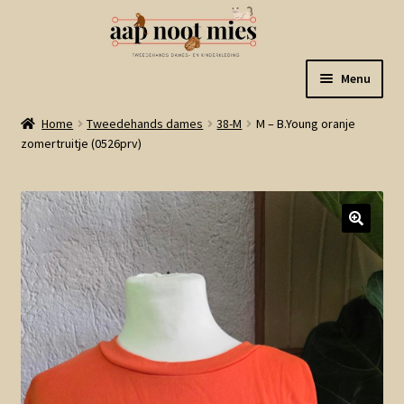
Ga
Ga
Menu
door
naar
naar
de
Welkom
Home
Tweedehands dames
38-M
M – B.Young oranje
navigatie
inhoud
zomertruitje (0526prv)
Gastenboek
Winkel
Mijn account
Winkelmand
Linkjes
Subme