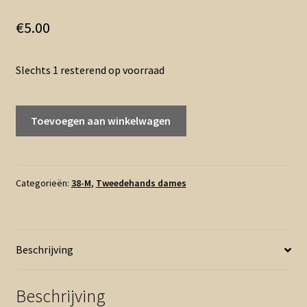
€
5.00
Slechts 1 resterend op voorraad
M
Toevoegen aan winkelwagen
-
B.Young
oranje
zomertruitje
Categorieën:
38-M
,
Tweedehands dames
(0526prv)
aantal
Beschrijving
Beschrijving