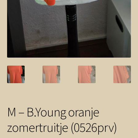
M – B.Young oranje
zomertruitje (0526prv)