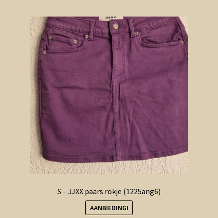
S – JJXX paars rokje (1225ang6)
AANBIEDING!