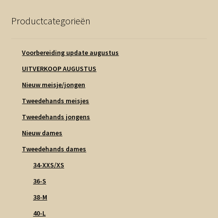
Productcategorieën
Voorbereiding update augustus
UITVERKOOP AUGUSTUS
Nieuw meisje/jongen
Tweedehands meisjes
Tweedehands jongens
Nieuw dames
Tweedehands dames
34-XXS/XS
36-S
38-M
40-L