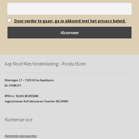
Door verder te gaan, ga je akkoord met het privacy beleid.
Aap Noot Mies Kinderkleding – Rosita Elizen
Wielingen 17 – 7333 HS te Apeldoorn
06-37448147
BTW nr: NL001381995B40
Ingeschreven KvK Veluwe en Twente: 08124599
Klantenservice
Algemene voorwaarden