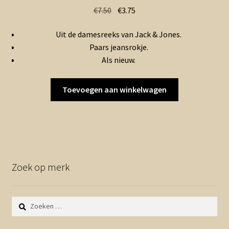
Oorspronkelijke
Huidige
€
7.50
€
3.75
prijs
prijs
Uit de damesreeks van Jack & Jones.
was:
is:
Paars jeansrokje.
€7.50.
€3.75.
Als nieuw.
Toevoegen aan winkelwagen
Zoek op merk
Zoeken
naar: