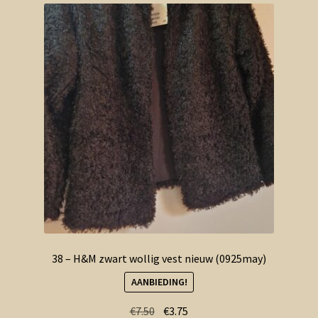
38 – H&M zwart wollig vest nieuw (0925may)
AANBIEDING!
Oorspronkelijke
Huidige
€
7.50
€
3.75