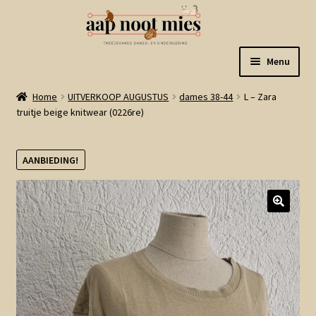
Ga
Ga
Menu
door
naar
naar
de
Welkom
Home
UITVERKOOP AUGUSTUS
dames 38-44
L – Zara
navigatie
inhoud
truitje beige knitwear (0226re)
Gastenboek
AANBIEDING!
Winkel
Mijn account
Winkelmand
Linkjes
Subme