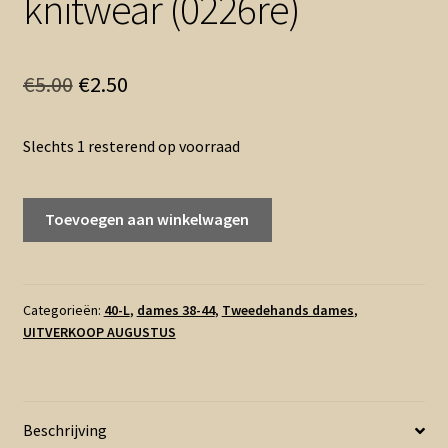
knitwear (0226re)
Oorspronkelijke
Huidige
€
5.00
€
2.50
prijs
prijs
Slechts 1 resterend op voorraad
was:
is:
€5.00.
€2.50.
L
Toevoegen aan winkelwagen
-
Zara
truitje
beige
Categorieën:
40-L
,
dames 38-44
,
Tweedehands dames
,
UITVERKOOP AUGUSTUS
knitwear
(0226re)
aantal
Beschrijving