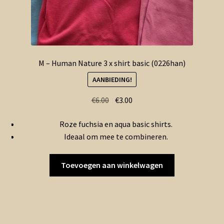
M – Human Nature 3 x shirt basic (0226han)
AANBIEDING!
Oorspronkelijke
Huidige
€
6.00
€
3.00
prijs
prijs
Roze fuchsia en aqua basic shirts.
was:
is:
Ideaal om mee te combineren.
€6.00.
€3.00.
Toevoegen aan winkelwagen