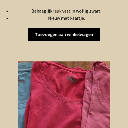
prijs
prijs
Behaaglijk leuk vest in wollig zwart.
was:
is:
Nieuw met kaartje.
€7.50.
€3.75.
Toevoegen aan winkelwagen