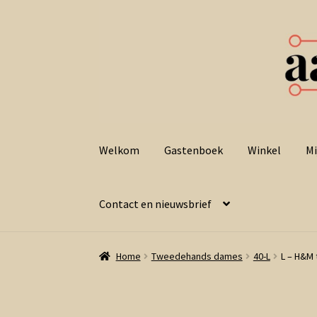
Ga
Ga
door
naar
Welkom
Gastenboek
Winkel
Mi
naar
de
navigatie
inhoud
Contact en nieuwsbrief
Home
Tweedehands dames
40-L
L – H&M 