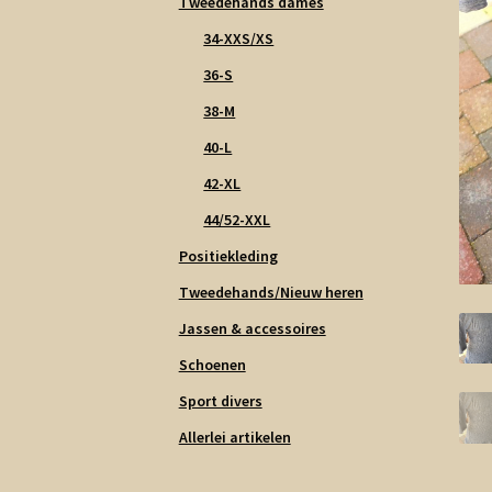
Tweedehands dames
34-XXS/XS
36-S
38-M
40-L
42-XL
44/52-XXL
Positiekleding
Tweedehands/Nieuw heren
Jassen & accessoires
Schoenen
Sport divers
Allerlei artikelen