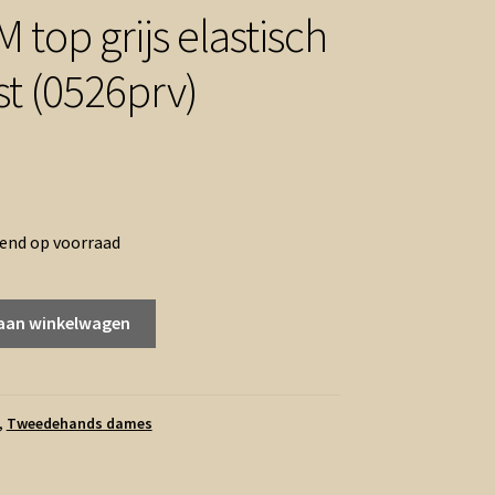
 top grijs elastisch
st (0526prv)
rend op voorraad
aan winkelwagen
,
Tweedehands dames