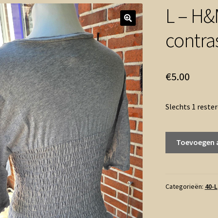
L – H&M
contra
€
5.00
Slechts 1 reste
L
Toevoegen 
-
H&M
top
grijs
Categorieën:
40-L
elastisch
contrast