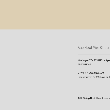
Aap Noot Mies Kinderk
Wielingen 17 – 7333 HS te Ap
06-37448147
BTW nr: NL001381995B40
Ingeschreven KvK Veluwe en 
© 2026 Aap Noot Mies Kinder