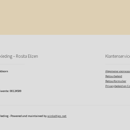
leding – Rosita Elizen
Klantenservic
eldoorn
Algemene voorwaa
Retourbeleid
Retourformulier
Privacybeleid en C
Twente: 08124599
kleding - Powered and maintained by
winkeltjes.net