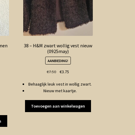
emen
38 – H&M zwart wollig vest nieuw
(0925may)
AANBIEDING!
Oorspronkelijke
Huidige
€
7.50
€
3.75
prijs
prijs
Behaaglijk leuk vest in wollig zwart.
was:
is:
Nieuw met kaartje.
€7.50.
€3.75.
Toevoegen aan winkelwagen
n