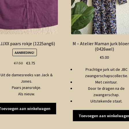
 JJXX paars rokje (1225ang6)
M – Atelier Maman jurk blo
(0426wel)
AANBIEDING!
€
5.00
Oorspronkelijke
Huidige
€
7.50
€
3.75
prijs
prijs
Prachtige jurk uit de JBC
Uit de damesreeks van Jack &
was:
is:
zwangerschapscollectie.
Jones.
€7.50.
€3.75.
Met ceintuur.
Paars jeansrokje.
Door te dragen na de
Als nieuw.
zwangerschap.
Uitstekende staat.
Toevoegen aan winkelwagen
Toevoegen aan winkelwage