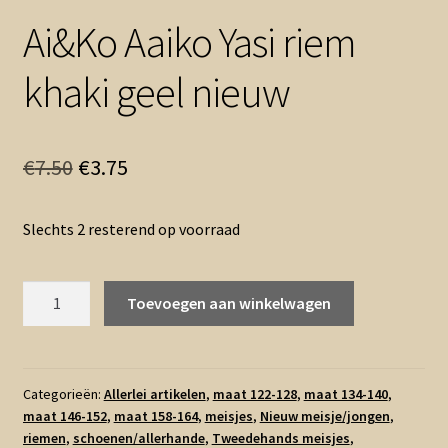
Ai&Ko Aaiko Yasi riem
khaki geel nieuw
Oorspronkelijke
Huidige
€
7.50
€
3.75
prijs
prijs
Slechts 2 resterend op voorraad
was:
is:
€7.50.
€3.75.
Ai&Ko
Toevoegen aan winkelwagen
Aaiko
Yasi
riem
khaki
Categorieën:
Allerlei artikelen
,
maat 122-128
,
maat 134-140
,
maat 146-152
,
maat 158-164
,
meisjes
,
Nieuw meisje/jongen
,
geel
riemen
,
schoenen/allerhande
,
Tweedehands meisjes
,
nieuw