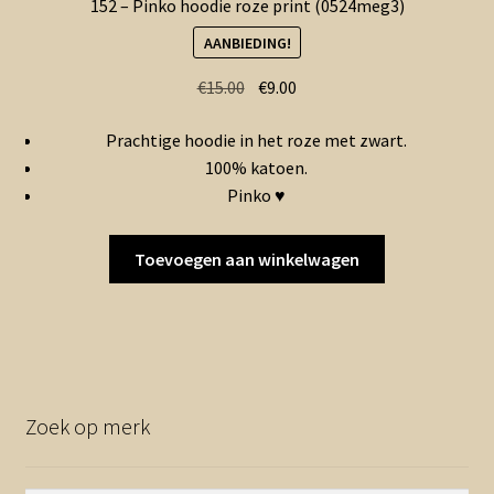
152 – Pinko hoodie roze print (0524meg3)
AANBIEDING!
Oorspronkelijke
Huidige
€
15.00
€
9.00
prijs
prijs
Prachtige hoodie in het roze met zwart.
was:
is:
100% katoen.
€15.00.
€9.00.
Pinko ♥
Toevoegen aan winkelwagen
Zoek op merk