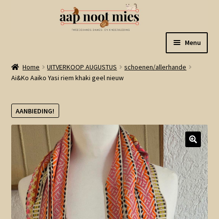
Ga
Ga
Menu
door
naar
naar
de
Welkom
Home
UITVERKOOP AUGUSTUS
schoenen/allerhande
navigatie
inhoud
Ai&Ko Aaiko Yasi riem khaki geel nieuw
Gastenboek
AANBIEDING!
Winkel
Mijn account
Winkelmand
Linkjes
Subme