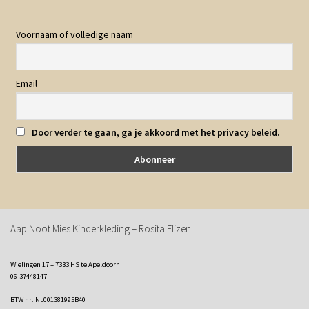
Voornaam of volledige naam
Email
Door verder te gaan, ga je akkoord met het privacy beleid.
Aap Noot Mies Kinderkleding – Rosita Elizen
Wielingen 17 – 7333 HS te Apeldoorn
06-37448147
BTW nr: NL001381995B40