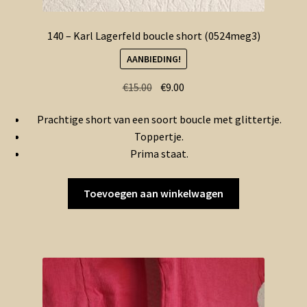
140 – Karl Lagerfeld boucle short (0524meg3)
AANBIEDING!
Oorspronkelijke
Huidige
€
15.00
€
9.00
prijs
prijs
Prachtige short van een soort boucle met glittertje.
was:
is:
Toppertje.
€15.00.
€9.00.
Prima staat.
Toevoegen aan winkelwagen