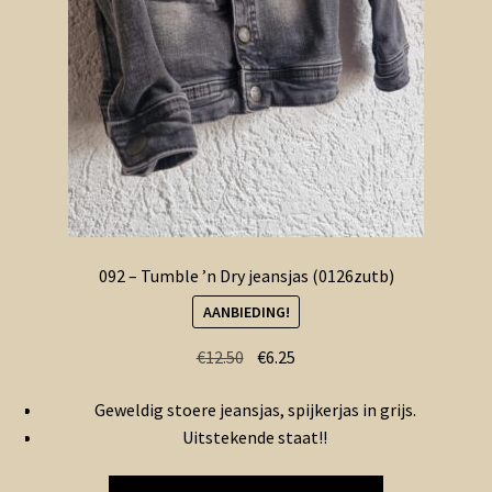
092 – Tumble ’n Dry jeansjas (0126zutb)
AANBIEDING!
Oorspronkelijke
Huidige
€
12.50
€
6.25
prijs
prijs
Geweldig stoere jeansjas, spijkerjas in grijs.
was:
is:
Uitstekende staat!!
€12.50.
€6.25.