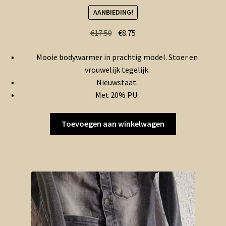
AANBIEDING!
Oorspronkelijke
Huidige
€
17.50
€
8.75
prijs
prijs
Mooie bodywarmer in prachtig model. Stoer en
was:
is:
vrouwelijk tegelijk.
€17.50.
€8.75.
Nieuwstaat.
Met 20% PU.
Toevoegen aan winkelwagen