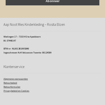
Aap Noot Mies Kinderkleding – Rosita Elizen
Wielingen 17 – 7333 HS te Apeldoorn
06-37448147
BTW nr: NL001381995B40
Ingeschreven KvK Veluwe en Twente: 08124599
Klantenservice
Algemene voorwaarden
Retourbeleid
Retourformulier
Privacybeleid en Cookies