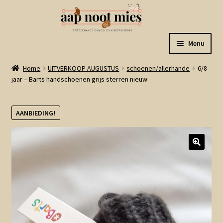
Ga
Ga
Menu
door
naar
naar
de
Welkom
Home
UITVERKOOP AUGUSTUS
schoenen/allerhande
6/8
navigatie
inhoud
jaar – Barts handschoenen grijs sterren nieuw
Gastenboek
AANBIEDING!
Winkel
Mijn account
Winkelmand
Linkjes
Subme