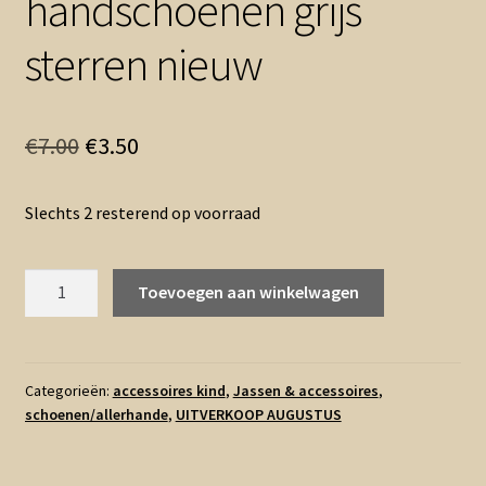
handschoenen grijs
sterren nieuw
Oorspronkelijke
Huidige
€
7.00
€
3.50
prijs
prijs
Slechts 2 resterend op voorraad
was:
is:
€7.00.
€3.50.
6/8
Toevoegen aan winkelwagen
jaar
-
Barts
handschoenen
Categorieën:
accessoires kind
,
Jassen & accessoires
,
schoenen/allerhande
,
UITVERKOOP AUGUSTUS
grijs
sterren
nieuw