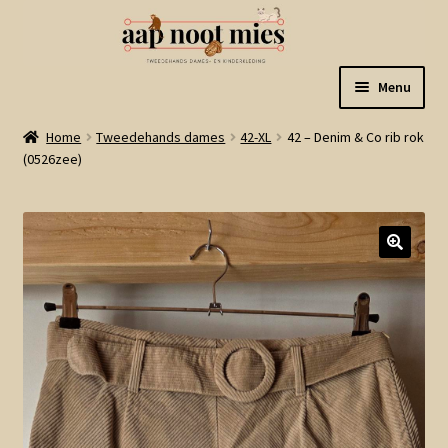
Ga
Ga
Menu
door
naar
naar
de
Welkom
Home
Tweedehands dames
42-XL
42 – Denim & Co rib rok
navigatie
inhoud
(0526zee)
Gastenboek
Winkel
Mijn account
Winkelmand
Linkjes
Subme