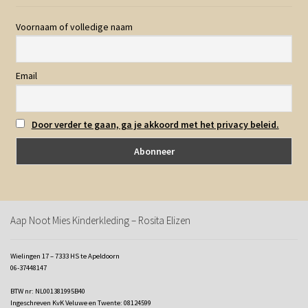
Voornaam of volledige naam
Email
Door verder te gaan, ga je akkoord met het privacy beleid.
Aap Noot Mies Kinderkleding – Rosita Elizen
Wielingen 17 – 7333 HS te Apeldoorn
06-37448147
BTW nr: NL001381995B40
Ingeschreven KvK Veluwe en Twente: 08124599