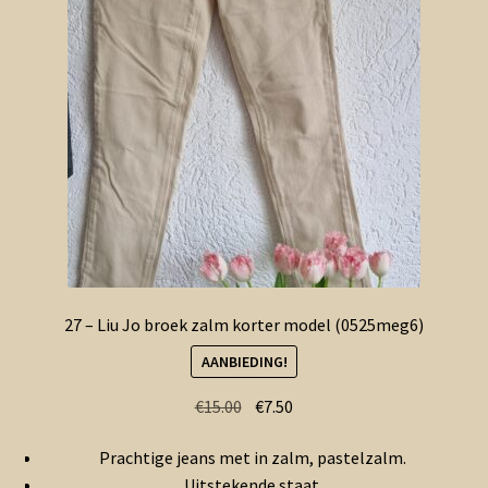
27 – Liu Jo broek zalm korter model (0525meg6)
AANBIEDING!
Oorspronkelijke
Huidige
€
15.00
€
7.50
prijs
prijs
Prachtige jeans met in zalm, pastelzalm.
was:
is:
Uitstekende staat.
€15.00.
€7.50.