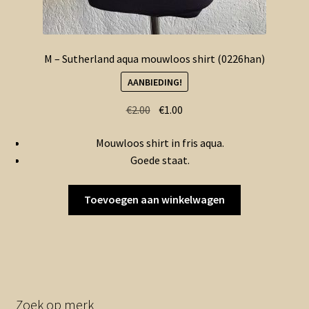
M – Sutherland aqua mouwloos shirt (0226han)
AANBIEDING!
Oorspronkelijke
Huidige
€
2.00
€
1.00
prijs
prijs
Mouwloos shirt in fris aqua.
was:
is:
Goede staat.
€2.00.
€1.00.
Toevoegen aan winkelwagen
Zoek op merk