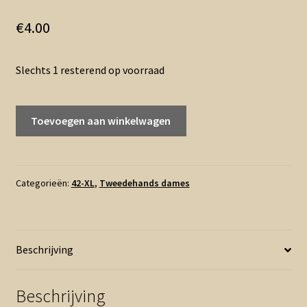
€
4.00
Slechts 1 resterend op voorraad
42
Toevoegen aan winkelwagen
-
Denim
&
Co
Categorieën:
42-XL
,
Tweedehands dames
rib
rok
(0526zee)
Beschrijving
aantal
Beschrijving