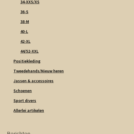
34-XXS/XS
36-S
38-M
40-L
42-XL
44/52-XXL
Positiekleding
Tweedehands/Nieuw heren
Jassen & accessoires
Schoenen
Sport divers
Allerlei artikelen
Berichten