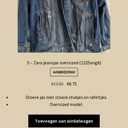
S – Zara jeansjas oversized (1225ang6)
AANBIEDING!
Oorspronkelijke
Huidige
€
13.50
€
6.75
prijs
prijs
Stoere jas met stoere stukjes en rafeltjes.
was:
is:
Oversized model.
€13.50.
€6.75.
Toevoegen aan winkelwagen