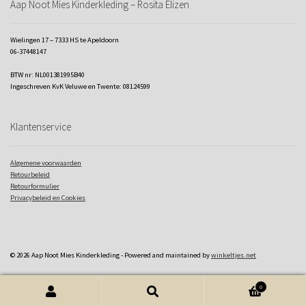
Aap Noot Mies Kinderkleding – Rosita Elizen
Wielingen 17 – 7333 HS te Apeldoorn
06-37448147
BTW nr: NL001381995B40
Ingeschreven KvK Veluwe en Twente: 08124599
Klantenservice
Algemene voorwaarden
Retourbeleid
Retourformulier
Privacybeleid en Cookies
© 2026 Aap Noot Mies Kinderkleding - Powered and maintained by
winkeltjes.net
0
Zoeken naar:
Zoeken