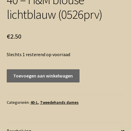
lichtblauw (0526prv)
€
2.50
Slechts 1 resterend op voorraad
40
Toevoegen aan winkelwagen
-
H&M
blouse
lichtblauw
Categorieën:
40-L
,
Tweedehands dames
(0526prv)
aantal
Beschrijving