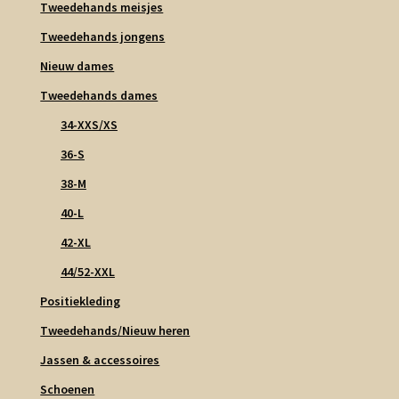
Tweedehands meisjes
Tweedehands jongens
Nieuw dames
Tweedehands dames
34-XXS/XS
36-S
38-M
40-L
42-XL
44/52-XXL
Positiekleding
Tweedehands/Nieuw heren
Jassen & accessoires
Schoenen