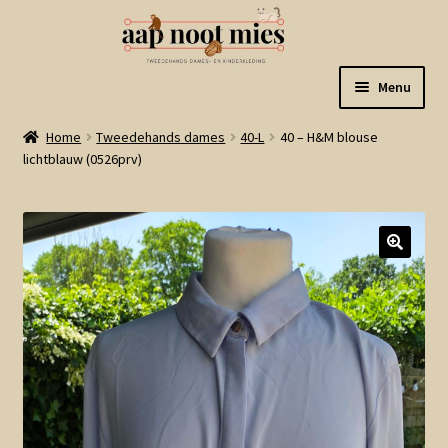
Ga
Ga
Menu
door
naar
naar
de
Welkom
Home
Tweedehands dames
40-L
40 – H&M blouse
navigatie
inhoud
lichtblauw (0526prv)
Gastenboek
Winkel
Mijn account
Winkelmand
Linkjes
Subme