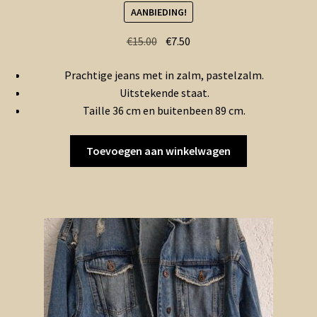
AANBIEDING!
Oorspronkelijke
Huidige
€
15.00
€
7.50
prijs
prijs
Prachtige jeans met in zalm, pastelzalm.
was:
is:
Uitstekende staat.
€15.00.
€7.50.
Taille 36 cm en buitenbeen 89 cm.
Toevoegen aan winkelwagen