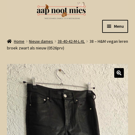
Ga
Ga
Menu
door
naar
naar
de
Welkom
Home
Nieuw dames
38-40-42-M-L-XL
38 – H&M vegan leren
navigatie
inhoud
broek zwart als nieuw (0526prv)
Gastenboek
Winkel
Mijn account
Winkelmand
Linkjes
Subme