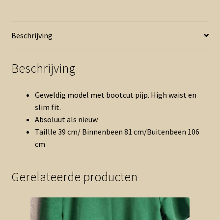
zwart
als
nieuw
Beschrijving
(0526prv)
aantal
Beschrijving
Geweldig model met bootcut pijp. High waist en
slim fit.
Absoluut als nieuw.
Taillle 39 cm/ Binnenbeen 81 cm/Buitenbeen 106
cm
Gerelateerde producten