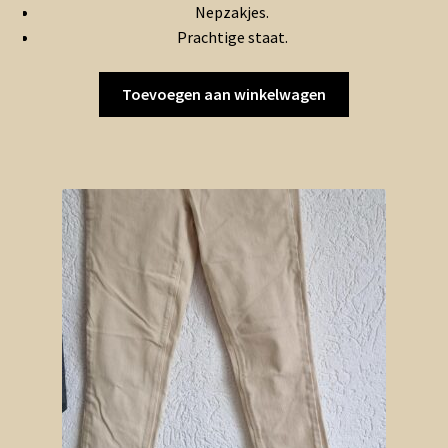
Nepzakjes.
€8.95.
€4.47.
Prachtige staat.
Toevoegen aan winkelwagen