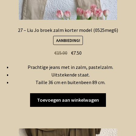
27 – Liu Jo broek zalm korter model (0525meg6)
AANBIEDING!
Oorspronkelijke
Huidige
€
15.00
€
7.50
prijs
prijs
Prachtige jeans met in zalm, pastelzalm.
was:
is:
Uitstekende staat.
€15.00.
€7.50.
Taille 36 cm en buitenbeen 89 cm.
Toevoegen aan winkelwagen