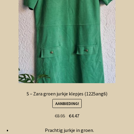
S – Zara groen jurkje klepjes (1225ang6)
AANBIEDING!
Oorspronkelijke
Huidige
€
8.95
€
4.47
prijs
prijs
Prachtig jurkje in groen.
was:
is: