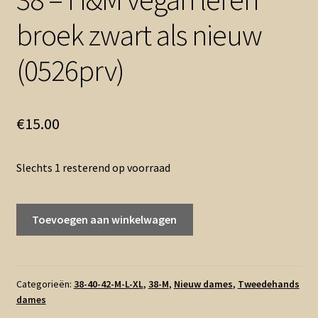
broek zwart als nieuw
(0526prv)
€
15.00
Slechts 1 resterend op voorraad
38
Toevoegen aan winkelwagen
-
H&M
vegan
leren
Categorieën:
38-40-42-M-L-XL
,
38-M
,
Nieuw dames
,
Tweedehands
dames
broek