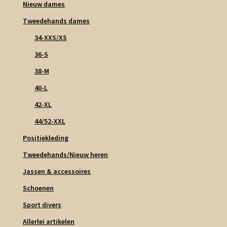
Nieuw dames
Tweedehands dames
34-XXS/XS
36-S
38-M
40-L
42-XL
44/52-XXL
Positiekleding
Tweedehands/Nieuw heren
Jassen & accessoires
Schoenen
Sport divers
Allerlei artikelen