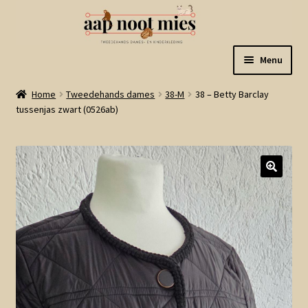
Ga
Ga
Menu
door
naar
naar
de
Welkom
Home
Tweedehands dames
38-M
38 – Betty Barclay
navigatie
inhoud
tussenjas zwart (0526ab)
Gastenboek
Winkel
Mijn account
Winkelmand
Linkjes
Subme