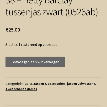
tussenjas zwart (0526ab)
€
25.00
Slechts 1 resterend op voorraad
38
Toevoegen aan winkelwagen
-
Betty
Barclay
tussenjas
Categorieën:
38-M
,
Jassen & accessoires
,
jassen volwassene
,
Tweedehands dames
zwart
(0526ab)
aantal