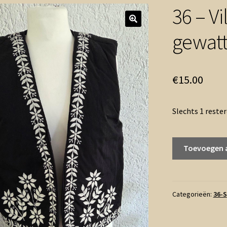
36 – Vi
gewatt
€
15.00
Slechts 1 reste
36
Toevoegen 
-
Vila
gilet
zwart
Categorieën:
36-S
wit
gewatteerd