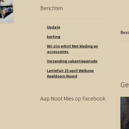
Berichten
Update
Besc
korting
Wij zijn erbij!! Met kleding en
accessoires.
Verzending vakantieperiode
Lentefair 15 april Welkoop
Apeldoorn Noord
Ge
Aap Noot Mies op Facebook