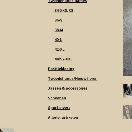
Tweedehands dames
34-XXS/XS
36-S
38-M
40-L
42-XL
44/52-XXL
Positiekleding
Tweedehands/Nieuw heren
Jassen & accessoires
Schoenen
Sport divers
Allerlei artikelen