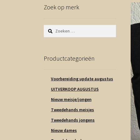
Zoek op merk
Zoeken
naar:
Productcategorieën
Voorbereiding update augustus
UITVERKOOP AUGUSTUS
Nieuw meisje/jongen
Tweedehands meisjes
Tweedehands jongens
Nieuw dames