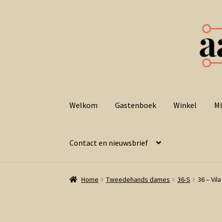
Ga
Ga
door
naar
Welkom
Gastenboek
Winkel
Mi
naar
de
navigatie
inhoud
Contact en nieuwsbrief
Home
Tweedehands dames
36-S
36 – Vil