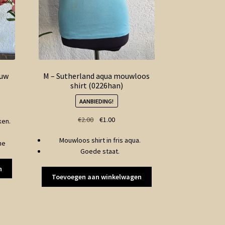
euw
M – Sutherland aqua mouwloos
shirt (0226han)
AANBIEDING!
Oorspronkelijke
Huidige
€
2.00
€
1.00
ken.
prijs
prijs
Mouwloos shirt in fris aqua.
was:
is:
ne
Goede staat.
€2.00.
€1.00.
n
Toevoegen aan winkelwagen