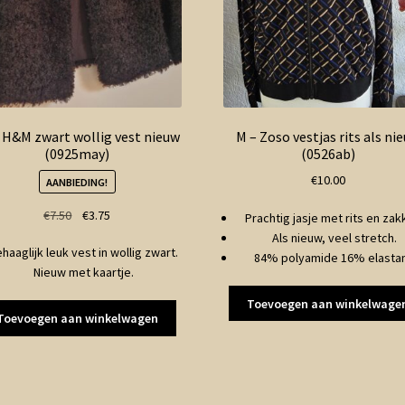
– H&M zwart wollig vest nieuw
M – Zoso vestjas rits als ni
(0925may)
(0526ab)
€
10.00
AANBIEDING!
Oorspronkelijke
Huidige
€
7.50
€
3.75
Prachtig jasje met rits en zak
prijs
prijs
Als nieuw, veel stretch.
haaglijk leuk vest in wollig zwart.
was:
is:
84% polyamide 16% elasta
Nieuw met kaartje.
€7.50.
€3.75.
Toevoegen aan winkelwage
Toevoegen aan winkelwagen