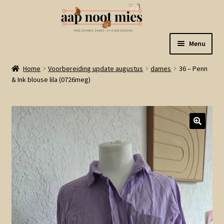
Ga
Ga
Menu
door
naar
naar
de
Welkom
Home
Voorbereiding update augustus
dames
36 – Penn
navigatie
inhoud
& Ink blouse lila (0726meg)
Gastenboek
Winkel
Mijn account
Winkelmand
Linkjes
Subme