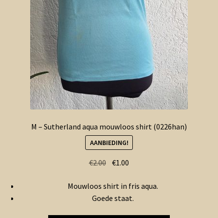
M – Sutherland aqua mouwloos shirt (0226han)
AANBIEDING!
Oorspronkelijke
Huidige
€
2.00
€
1.00
prijs
prijs
Mouwloos shirt in fris aqua.
was:
is:
Goede staat.
€2.00.
€1.00.