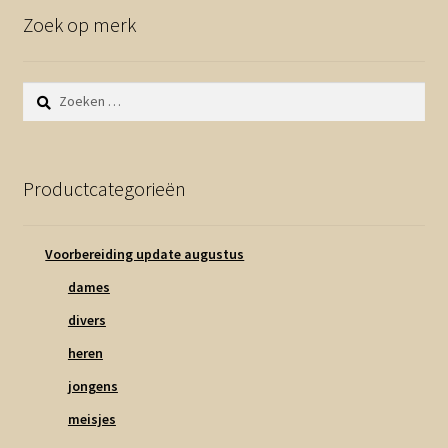
Zoek op merk
Zoeken
naar:
Productcategorieën
Voorbereiding update augustus
dames
divers
heren
jongens
meisjes