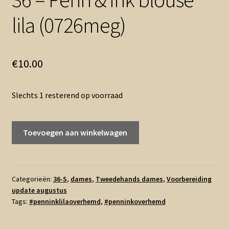
lila (0726meg)
€
10.00
Slechts 1 resterend op voorraad
36
Toevoegen aan winkelwagen
-
Penn
&
Ink
Categorieën:
36-S
,
dames
,
Tweedehands dames
,
Voorbereiding
update augustus
blouse
Tags:
#penninklilaoverhemd
,
#penninkoverhemd
lila
(0726meg)