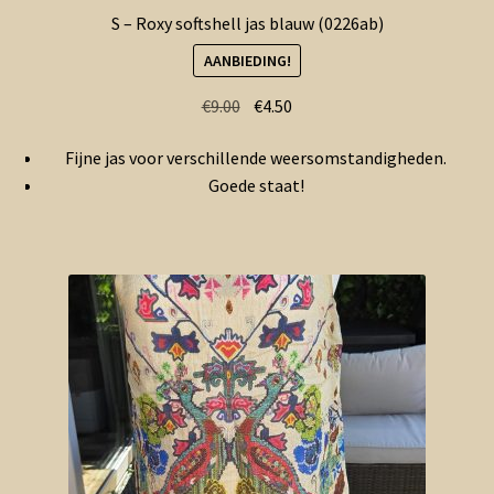
S – Roxy softshell jas blauw (0226ab)
AANBIEDING!
Oorspronkelijke
Huidige
€
9.00
€
4.50
prijs
prijs
Fijne jas voor verschillende weersomstandigheden.
was:
is:
Goede staat!
€9.00.
€4.50.