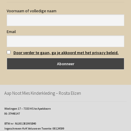
Voornaam of volledige naam
Email
Door verder te gaan, ga je akkoord met het privacy beleid.
Aap Noot Mies Kinderkleding – Rosita Elizen
Wielingen 17 – 7333 HS te Apeldoorn
06-37448147
BTW nr: NL001381995B40
Ingeschreven KvK Veluwe en Twente: 08124599