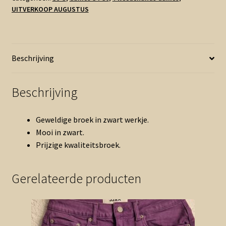
UITVERKOOP AUGUSTUS
fit
broek
zwart
flared
Beschrijving
(1225ang2)
aantal
Beschrijving
Geweldige broek in zwart werkje.
Mooi in zwart.
Prijzige kwaliteitsbroek.
Gerelateerde producten