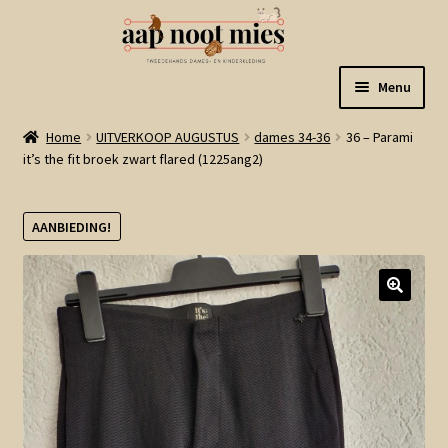
Ga
Ga
Menu
door
naar
naar
de
Welkom
Home
UITVERKOOP AUGUSTUS
dames 34-36
36 – Parami
navigatie
inhoud
it’s the fit broek zwart flared (1225ang2)
Gastenboek
AANBIEDING!
Winkel
Mijn account
Winkelmand
Linkjes
Subme