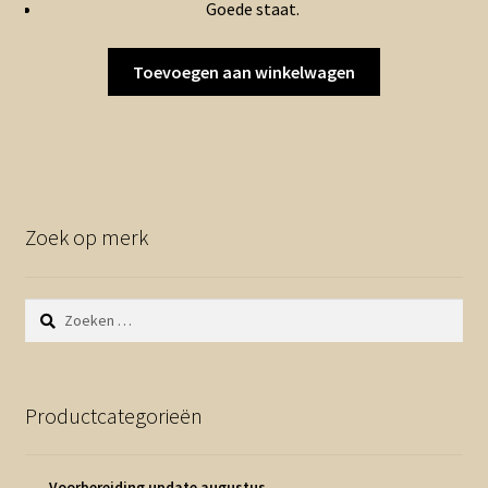
Goede staat.
€2.00.
€1.00.
Toevoegen aan winkelwagen
Zoek op merk
Zoeken
naar:
Productcategorieën
Voorbereiding update augustus