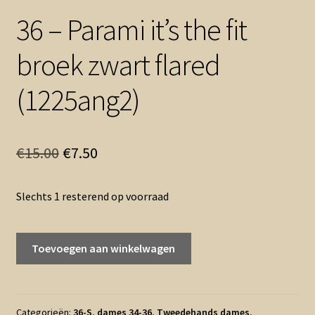
36 – Parami it’s the fit
broek zwart flared
(1225ang2)
Oorspronkelijke
Huidige
€
15.00
€
7.50
prijs
prijs
Slechts 1 resterend op voorraad
was:
is:
€15.00.
€7.50.
36
Toevoegen aan winkelwagen
-
Parami
it's
the
Categorieën:
36-S
,
dames 34-36
,
Tweedehands dames
,