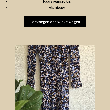
Paars jeansrokje.
€7.50.
€3.75.
Als nieuw.
Toevoegen aan winkelwagen