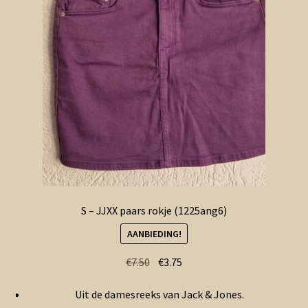
S – JJXX paars rokje (1225ang6)
AANBIEDING!
Oorspronkelijke
Huidige
€
7.50
€
3.75
prijs
prijs
Uit de damesreeks van Jack & Jones.
was:
is: