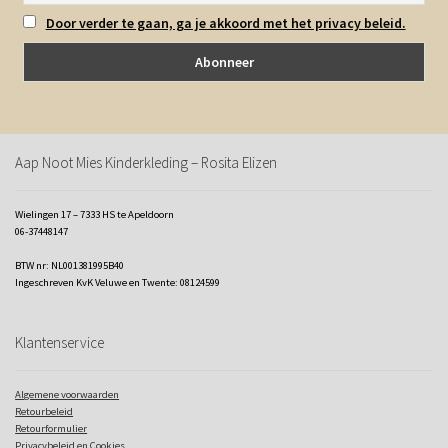
Door verder te gaan, ga je akkoord met het privacy beleid.
Aap Noot Mies Kinderkleding – Rosita Elizen
Wielingen 17 – 7333 HS te Apeldoorn
06-37448147
BTW nr: NL001381995B40
Ingeschreven KvK Veluwe en Twente: 08124599
Klantenservice
Algemene voorwaarden
Retourbeleid
Retourformulier
Privacybeleid en Cookies