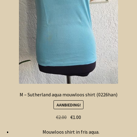
M – Sutherland aqua mouwloos shirt (0226han)
AANBIEDING!
Oorspronkelijke
Huidige
€
2.00
€
1.00
prijs
prijs
Mouwloos shirt in fris aqua.
was:
is: