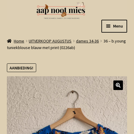
Ga
Ga
Menu
door
naar
naar
de
Welkom
Home
UITVERKOOP AUGUSTUS
dames 34-36
36 – b.young
navigatie
inhoud
tuniekblouse blauw met print (0226ab)
Gastenboek
AANBIEDING!
Winkel
Mijn account
Winkelmand
Linkjes
Subme