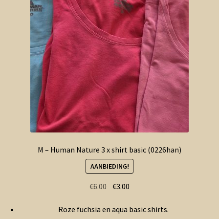
M – Human Nature 3 x shirt basic (0226han)
AANBIEDING!
Oorspronkelijke
Huidige
€
6.00
€
3.00
prijs
prijs
Roze fuchsia en aqua basic shirts.
was:
is: