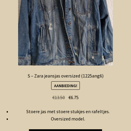
S – Zara jeansjas oversized (1225ang6)
AANBIEDING!
Oorspronkelijke
Huidige
€
13.50
€
6.75
prijs
prijs
Stoere jas met stoere stukjes en rafeltjes.
was:
is:
Oversized model.
€13.50.
€6.75.