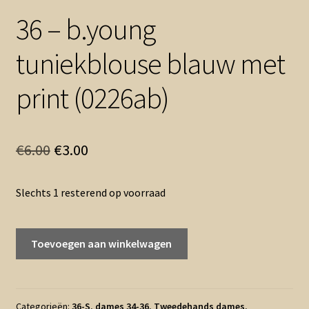
36 – b.young
tuniekblouse blauw met
print (0226ab)
Oorspronkelijke
Huidige
€
6.00
€
3.00
prijs
prijs
Slechts 1 resterend op voorraad
was:
is:
€6.00.
€3.00.
36
Toevoegen aan winkelwagen
-
b.young
tuniekblouse
blauw
Categorieën:
36-S
,
dames 34-36
,
Tweedehands dames
,