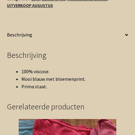
UITVERKOOP AUGUSTUS
met
print
(0226ab)
aantal
Beschrijving
Beschrijving
100% viscose.
Mooi blauw met bloemenprint.
Prima staat.
Gerelateerde producten