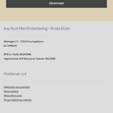
Aap Noot Mies Kinderkleding – Rosita Elizen
Wielingen 17 – 7333 HS te Apeldoorn
06-37448147
BTW nr: NL001381995B40
Ingeschreven KvK Veluwe en Twente: 08124599
Klantenservice
Algemene voorwaarden
Retourbeleid
Retourformulier
Privacybeleid en Cookies