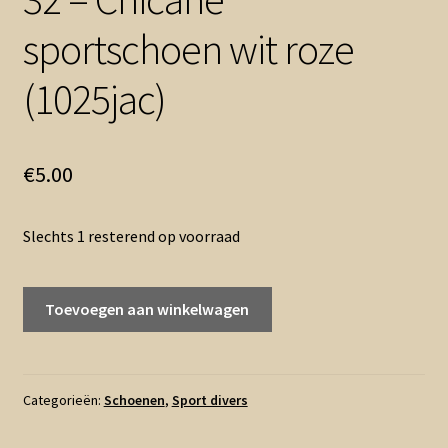
sportschoen wit roze
(1025jac)
€
5.00
Slechts 1 resterend op voorraad
32
Toevoegen aan winkelwagen
-
Chicane
sportschoen
wit
Categorieën:
Schoenen
,
Sport divers
roze