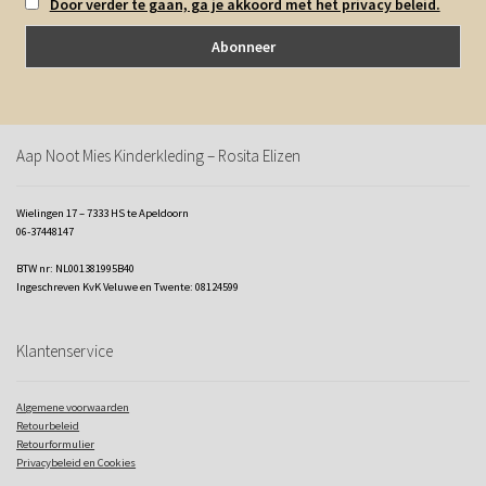
Door verder te gaan, ga je akkoord met het privacy beleid.
Aap Noot Mies Kinderkleding – Rosita Elizen
Wielingen 17 – 7333 HS te Apeldoorn
06-37448147
BTW nr: NL001381995B40
Ingeschreven KvK Veluwe en Twente: 08124599
Klantenservice
Algemene voorwaarden
Retourbeleid
Retourformulier
Privacybeleid en Cookies