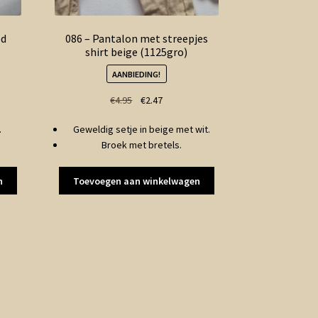
od
086 – Pantalon met streepjes
shirt beige (1125gro)
AANBIEDING!
ke
Oorspronkelijke
Huidige
€
4.95
€
2.47
prijs
prijs
.
Geweldig setje in beige met wit.
was:
is:
Broek met bretels.
€4.95.
€2.47.
n
Toevoegen aan winkelwagen