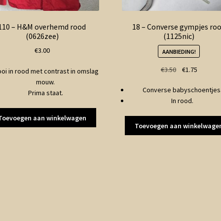
110 – H&M overhemd rood
18 – Converse gympjes ro
(0626zee)
(1125nic)
€
3.00
AANBIEDING!
Oorspronkelij
Huidige
€
3.50
€
1.75
oi in rood met contrast in omslag
prijs
prijs
mouw.
Converse babyschoentjes
was:
is:
Prima staat.
In rood.
€3.50.
€1.75.
Toevoegen aan winkelwagen
Toevoegen aan winkelwage