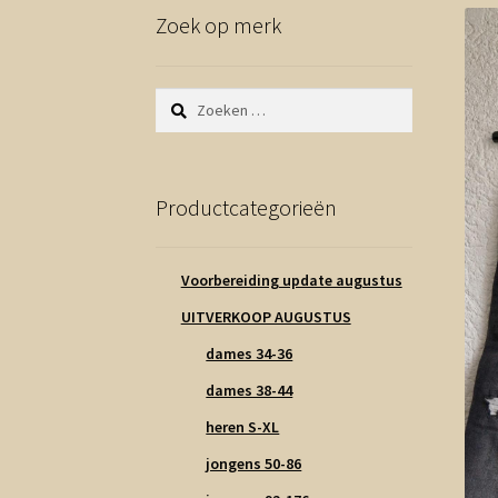
Zoek op merk
Zoeken
naar:
Productcategorieën
Voorbereiding update augustus
UITVERKOOP AUGUSTUS
dames 34-36
dames 38-44
heren S-XL
jongens 50-86