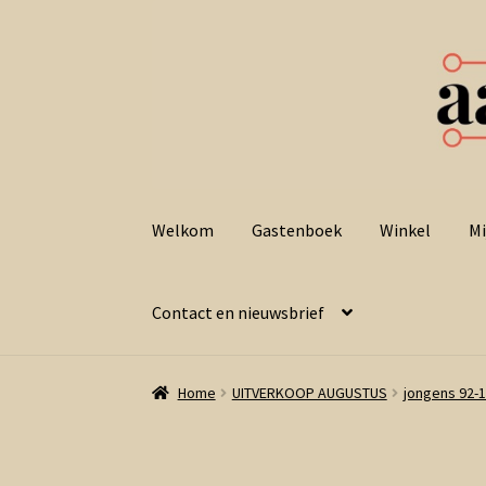
Ga
Ga
door
naar
Welkom
Gastenboek
Winkel
Mi
naar
de
navigatie
inhoud
Contact en nieuwsbrief
Home
UITVERKOOP AUGUSTUS
jongens 92-