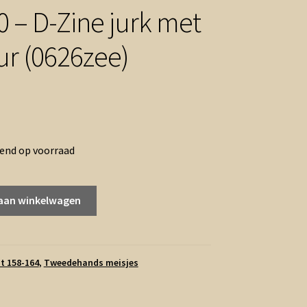
0 – D-Zine jurk met
ur (0626zee)
rend op voorraad
aan winkelwagen
t 158-164
,
Tweedehands meisjes