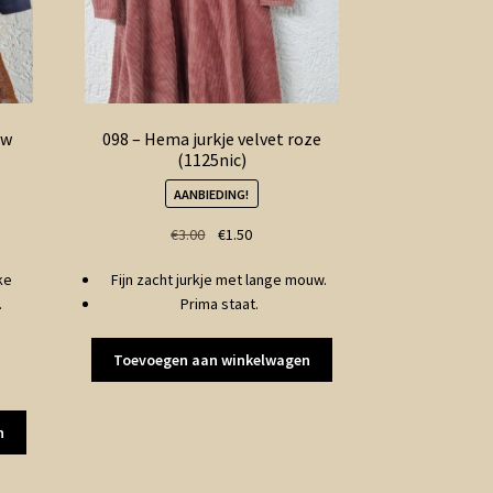
uw
098 – Hema jurkje velvet roze
(1125nic)
AANBIEDING!
ke
Oorspronkelijke
Huidige
€
3.00
€
1.50
prijs
prijs
ke
Fijn zacht jurkje met lange mouw.
was:
is:
.
Prima staat.
€3.00.
€1.50.
Toevoegen aan winkelwagen
n