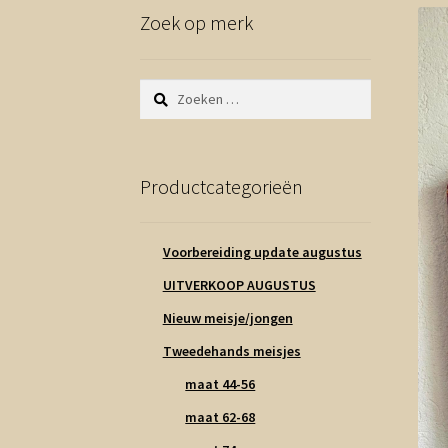
Zoek op merk
Zoeken
naar:
Productcategorieën
Voorbereiding update augustus
UITVERKOOP AUGUSTUS
Nieuw meisje/jongen
Tweedehands meisjes
maat 44-56
maat 62-68