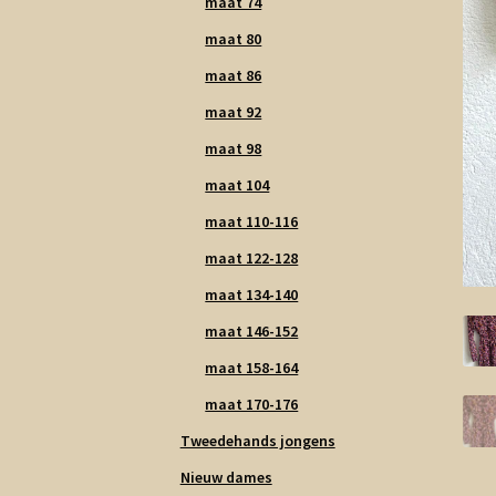
maat 74
maat 80
maat 86
maat 92
maat 98
maat 104
maat 110-116
maat 122-128
maat 134-140
maat 146-152
maat 158-164
maat 170-176
Tweedehands jongens
Nieuw dames