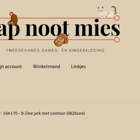
jn account
Winkelmand
Linkjes
164 170 – D-Zine jurk met ceintuur (0626zee)