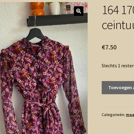
164 17
ceintu
€
7.50
Slechts 1 reste
164
Toevoegen 
170
-
D-
Zine
Categorieën:
maa
jurk
met