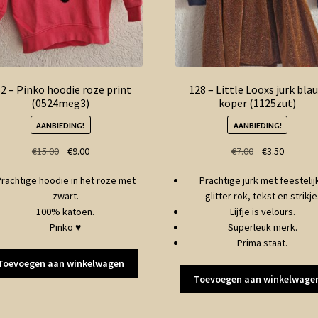
2 – Pinko hoodie roze print
128 – Little Looxs jurk bla
(0524meg3)
koper (1125zut)
AANBIEDING!
AANBIEDING!
Oorspronkelijke
Huidige
Oorspronkelij
Huidige
€
15.00
€
9.00
€
7.00
€
3.50
prijs
prijs
prijs
prijs
rachtige hoodie in het roze met
Prachtige jurk met feestelij
was:
is:
was:
is:
zwart.
glitter rok, tekst en strikje
€15.00.
€9.00.
€7.00.
€3.50.
100% katoen.
Lijfje is velours.
Pinko ♥
Superleuk merk.
Prima staat.
Toevoegen aan winkelwagen
Toevoegen aan winkelwage