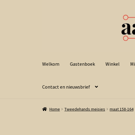
Ga
Ga
door
naar
Welkom
Gastenboek
Winkel
Mi
naar
de
navigatie
inhoud
Contact en nieuwsbrief
Home
Tweedehands meisjes
maat 158-164