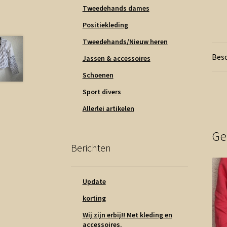
Tweedehands dames
Positiekleding
Tweedehands/Nieuw heren
Besc
Jassen & accessoires
Schoenen
Sport divers
Allerlei artikelen
Ge
Berichten
Update
korting
Wij zijn erbij!! Met kleding en
accessoires.