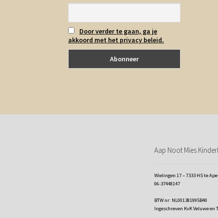
Door verder te gaan, ga je
akkoord met het privacy beleid.
Aap Noot Mies Kinderk
Wielingen 17 – 7333 HS te Ap
06-37448147
BTW nr: NL001381995B40
Ingeschreven KvK Veluwe en 