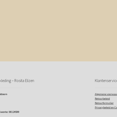
leding – Rosita Elizen
Klantenservic
eldoorn
Algemene voorwaa
Retourbeleid
Retourformulier
Privacybeleid en C
Twente: 08124599