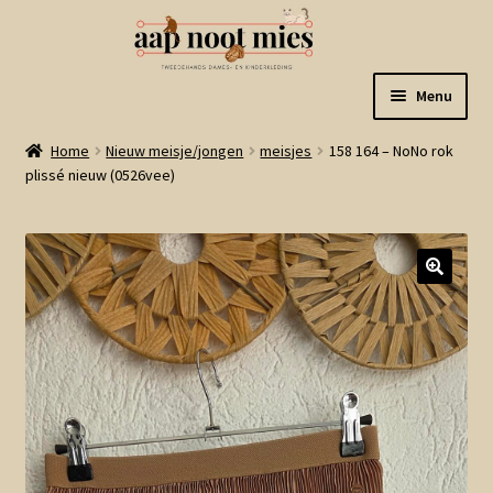
Ga
Ga
Menu
door
naar
naar
de
Welkom
Home
Nieuw meisje/jongen
meisjes
158 164 – NoNo rok
navigatie
inhoud
plissé nieuw (0526vee)
Gastenboek
Winkel
Mijn account
Winkelmand
Linkjes
Subme