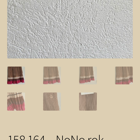
158 164 – NoNo rok