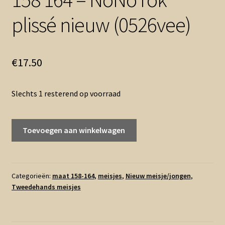
plissé nieuw (0526vee)
€
17.50
Slechts 1 resterend op voorraad
158
Toevoegen aan winkelwagen
164
-
NoNo
rok
Categorieën:
maat 158-164
,
meisjes
,
Nieuw meisje/jongen
,
Tweedehands meisjes
plissé
nieuw
(0526vee)