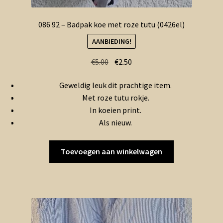
086 92 – Badpak koe met roze tutu (0426el)
AANBIEDING!
Oorspronkelijke
Huidige
€
5.00
€
2.50
prijs
prijs
Geweldig leuk dit prachtige item.
was:
is:
Met roze tutu rokje.
€5.00.
€2.50.
In koeien print.
Als nieuw.
Toevoegen aan winkelwagen