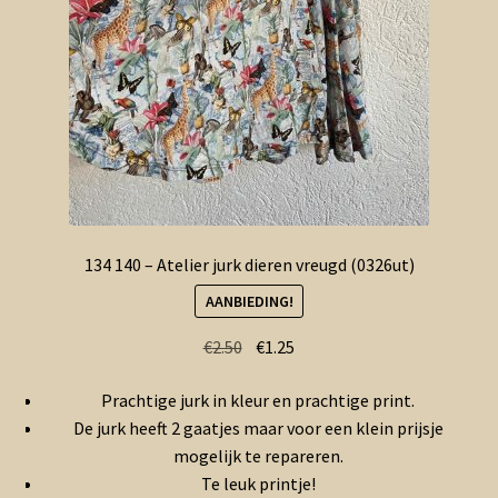
134 140 – Atelier jurk dieren vreugd (0326ut)
AANBIEDING!
Oorspronkelijke
Huidige
€
2.50
€
1.25
prijs
prijs
Prachtige jurk in kleur en prachtige print.
was:
is:
De jurk heeft 2 gaatjes maar voor een klein prijsje
€2.50.
€1.25.
mogelijk te repareren.
Te leuk printje!