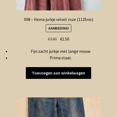
098 – Hema jurkje velvet roze (1125nic)
AANBIEDING!
Oorspronkelijke
Huidige
€
3.00
€
1.50
prijs
prijs
Fijn zacht jurkje met lange mouw.
was:
is:
Prima staat.
€3.00.
€1.50.
Toevoegen aan winkelwagen