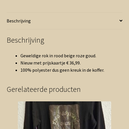
print
nieuw
(0526vee)
Beschrijving
aantal
Beschrijving
Geweldige rok in rood beige roze goud.
Nieuw met prijskaartje € 36,99.
100% polyester dus geen kreuk in de koffer.
Gerelateerde producten