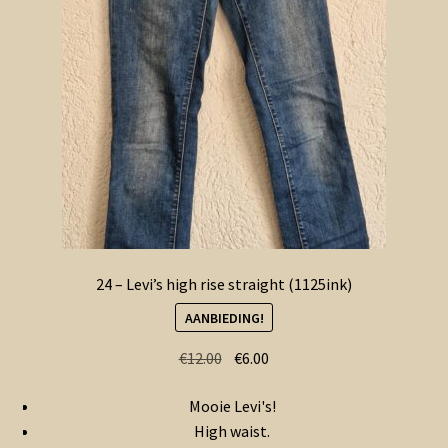
24 – Levi’s high rise straight (1125ink)
AANBIEDING!
Oorspronkelijke
Huidige
€
12.00
€
6.00
prijs
prijs
Mooie Levi's!
was:
is:
High waist.
€12.00.
€6.00.