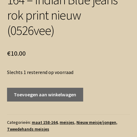
rok print nieuw
(0526vee)
€
10.00
Slechts 1 resterend op voorraad
164
Toevoegen aan winkelwagen
-
Indian
Blue
jeans
Categorieën:
maat 158-164
,
meisjes
,
Nieuw meisje/jongen
,
Tweedehands meisjes
rok