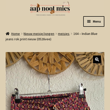
Ga
Ga
Menu
door
naar
naar
de
Welkom
Home
Nieuw meisje/jongen
meisjes
164 – Indian Blue
navigatie
inhoud
jeans rok print nieuw (0526vee)
Gastenboek
Winkel
Mijn account
Winkelmand
Linkjes
Subme