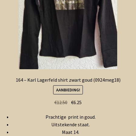
164 – Karl Lagerfeld shirt zwart goud (0924meg18)
AANBIEDING!
Oorspronkelijke
Huidige
€
12.50
€
6.25
prijs
prijs
Prachtige print in goud.
was:
is:
Uitstekende staat.
€12.50.
€6.25.
Maat 14.