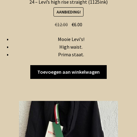
24 – Levi’s high rise straight (1125ink)
AANBIEDING!
Oorspronkelijke
Huidige
€
12.00
€
6.00
prijs
prijs
Mooie Levi's!
was:
is:
High waist.
€12.00.
€6.00.
Prima staat.
Toevoegen aan winkelwagen