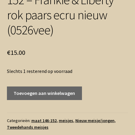
rok paars ecru nieuw
(0526vee)
€
15.00
Slechts 1 resterend op voorraad
152
Toevoegen aan winkelwagen
-
Frankie
&
Liberty
Categorieën:
maat 146-152
,
meisjes
,
Nieuw meisje/jongen
,
Tweedehands meisjes
rok