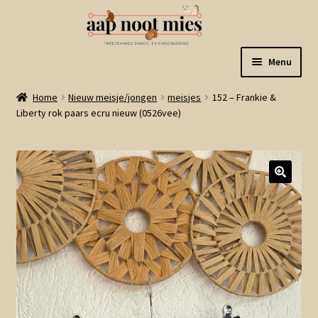
Ga
Ga
Menu
door
naar
naar
de
Welkom
Home
Nieuw meisje/jongen
meisjes
152 – Frankie &
navigatie
inhoud
Liberty rok paars ecru nieuw (0526vee)
Gastenboek
Winkel
Mijn account
Winkelmand
Linkjes
Subme