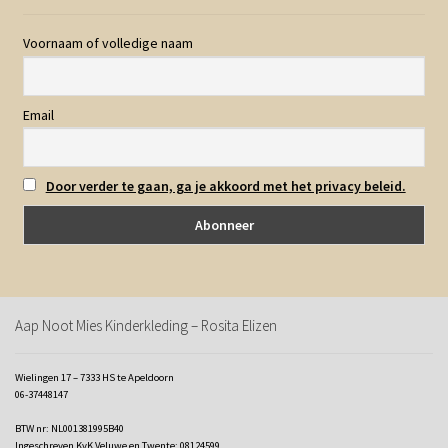
Voornaam of volledige naam
Email
Door verder te gaan, ga je akkoord met het privacy beleid.
Aap Noot Mies Kinderkleding – Rosita Elizen
Wielingen 17 – 7333 HS te Apeldoorn
06-37448147
BTW nr: NL001381995B40
Ingeschreven KvK Veluwe en Twente: 08124599