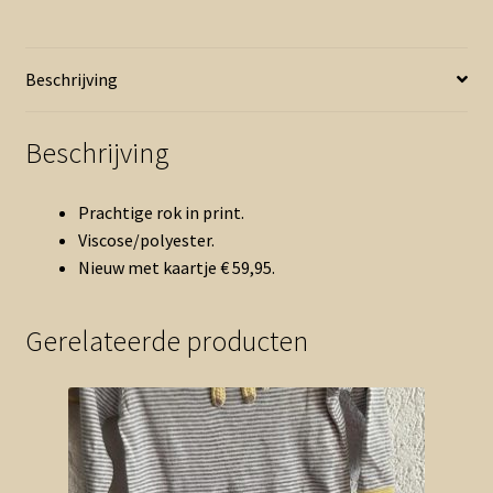
paars
ecru
nieuw
Beschrijving
(0526vee)
aantal
Beschrijving
Prachtige rok in print.
Viscose/polyester.
Nieuw met kaartje € 59,95.
Gerelateerde producten