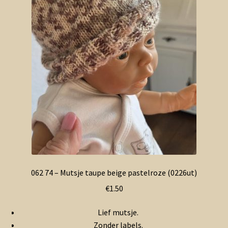
062 74 – Mutsje taupe beige pastelroze (0226ut)
€
1.50
Lief mutsje.
Zonder labels.