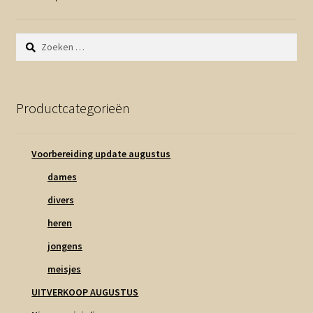
Zoeken
naar:
Productcategorieën
Voorbereiding update augustus
dames
divers
heren
jongens
meisjes
UITVERKOOP AUGUSTUS