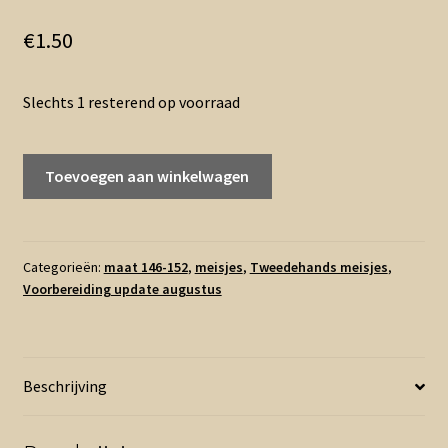
€
1.50
Slechts 1 resterend op voorraad
146
Toevoegen aan winkelwagen
152
-
Hema
legging
Categorieën:
maat 146-152
,
meisjes
,
Tweedehands meisjes
,
Voorbereiding update augustus
zwart
(0726aj)
aantal
Beschrijving