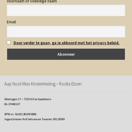
Voornaam of volledige naam
Email
Door verder te gaan, ga je akkoord met het privacy beleid.
Aap Noot Mies Kinderkleding – Rosita Elizen
Wielingen 17 – 7333 HS te Apeldoorn
06-37448147
BTW nr: NL001381995B40
Ingeschreven KvK Veluwe en Twente: 08124599