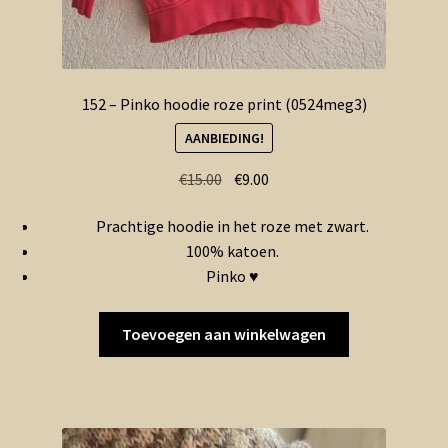
152 – Pinko hoodie roze print (0524meg3)
AANBIEDING!
Oorspronkelijke
Huidige
€
15.00
€
9.00
prijs
prijs
Prachtige hoodie in het roze met zwart.
was:
is:
100% katoen.
€15.00.
€9.00.
Pinko ♥
Toevoegen aan winkelwagen