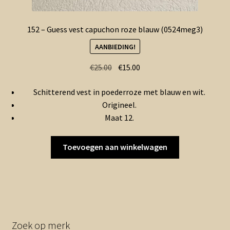
152 – Guess vest capuchon roze blauw (0524meg3)
AANBIEDING!
Oorspronkelijke
Huidige
€
25.00
€
15.00
prijs
prijs
Schitterend vest in poederroze met blauw en wit.
was:
is:
Origineel.
€25.00.
€15.00.
Maat 12.
Toevoegen aan winkelwagen
Zoek op merk