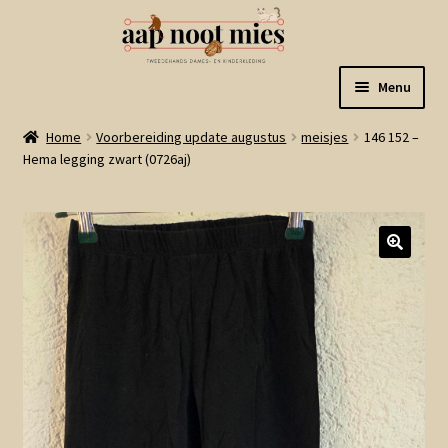
Ga
Ga
Menu
door
naar
naar
de
Welkom
Home
Voorbereiding update augustus
meisjes
146 152 –
navigatie
inhoud
Hema legging zwart (0726aj)
Gastenboek
Winkel
Mijn account
Winkelmand
Linkjes
Subme