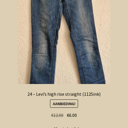
24 – Levi’s high rise straight (1125ink)
AANBIEDING!
Oorspronkelijke
Huidige
€
12.00
€
6.00
prijs
prijs