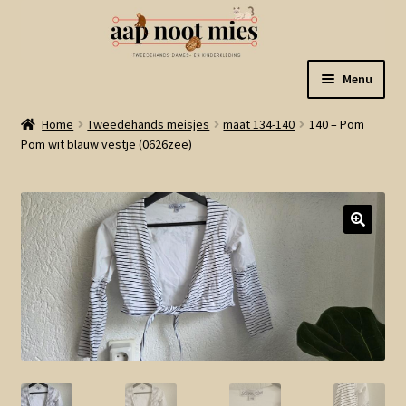
Ga
Ga
Menu
door
naar
naar
de
Welkom
Home
Tweedehands meisjes
maat 134-140
140 – Pom
navigatie
inhoud
Pom wit blauw vestje (0626zee)
Gastenboek
Winkel
Mijn account
Winkelmand
Linkjes
Subme