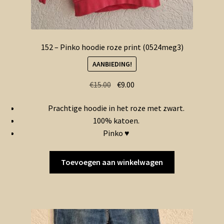
152 – Pinko hoodie roze print (0524meg3)
AANBIEDING!
Oorspronkelijke
Huidige
€
15.00
€
9.00
prijs
prijs
Prachtige hoodie in het roze met zwart.
was:
is:
100% katoen.
€15.00.
€9.00.
Pinko ♥
Toevoegen aan winkelwagen