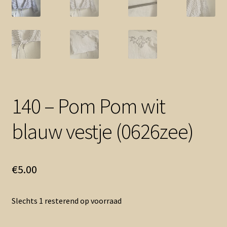
Contact en nieuwsbrief
uitvou
140 – Pom Pom wit
blauw vestje (0626zee)
€
5.00
Slechts 1 resterend op voorraad