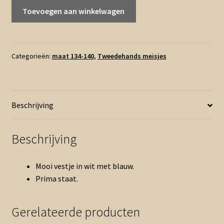
140
Toevoegen aan winkelwagen
-
Pom
Pom
wit
Categorieën:
maat 134-140
,
Tweedehands meisjes
blauw
vestje
(0626zee)
Beschrijving
aantal
Beschrijving
Mooi vestje in wit met blauw.
Prima staat.
Gerelateerde producten