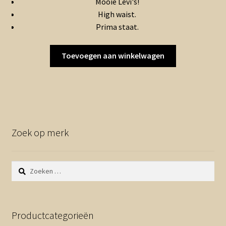
Mooie Levi's!
was:
is:
High waist.
€12.00.
€6.00.
Prima staat.
Toevoegen aan winkelwagen
Zoek op merk
Zoeken
naar:
Productcategorieën