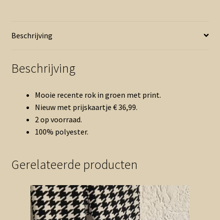
groen
nieuw
(0526vee)
Beschrijving
aantal
Beschrijving
Mooie recente rok in groen met print.
Nieuw met prijskaartje € 36,99.
2 op voorraad.
100% polyester.
Gerelateerde producten