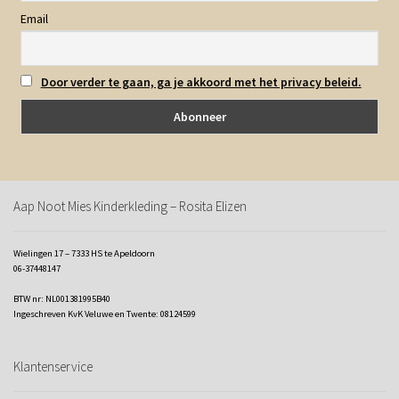
Email
Door verder te gaan, ga je akkoord met het privacy beleid.
Aap Noot Mies Kinderkleding – Rosita Elizen
Wielingen 17 – 7333 HS te Apeldoorn
06-37448147
BTW nr: NL001381995B40
Ingeschreven KvK Veluwe en Twente: 08124599
Klantenservice