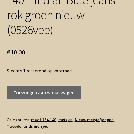
rok groen nieuw
(0526vee)
€
10.00
Slechts 1 resterend op voorraad
140
Toevoegen aan winkelwagen
-
Indian
Blue
jeans
Categorieën:
maat 134-140
,
meisjes
,
Nieuw meisje/jongen
,
Tweedehands meisjes
rok