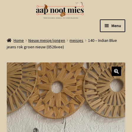
Ga
Ga
Menu
door
naar
naar
de
Welkom
Home
Nieuw meisje/jongen
meisjes
140 – Indian Blue
navigatie
inhoud
jeans rok groen nieuw (0526vee)
Gastenboek
Winkel
Mijn account
Winkelmand
Linkjes
Subme