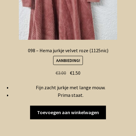
098 – Hema jurkje velvet roze (1125nic)
AANBIEDING!
Oorspronkelijke
Huidige
€
3.00
€
1.50
prijs
prijs
Fijn zacht jurkje met lange mouw.
was:
is:
Prima staat.
€3.00.
€1.50.
Toevoegen aan winkelwagen