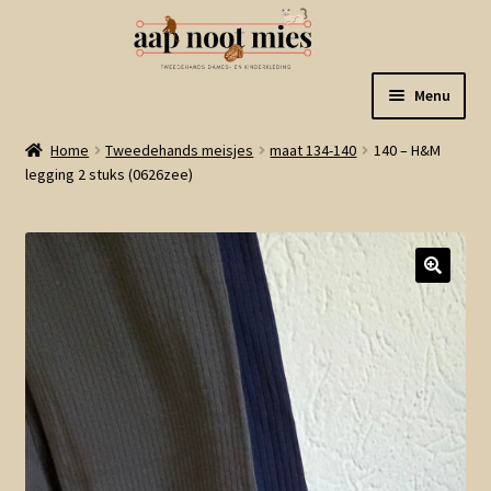
Ga
Ga
Menu
door
naar
naar
de
Welkom
Home
Tweedehands meisjes
maat 134-140
140 – H&M
navigatie
inhoud
legging 2 stuks (0626zee)
Gastenboek
Winkel
Mijn account
Winkelmand
Linkjes
Subme