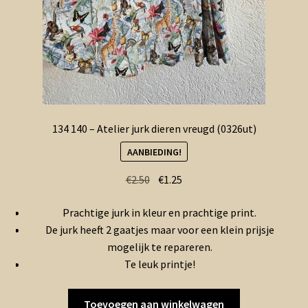
134 140 – Atelier jurk dieren vreugd (0326ut)
AANBIEDING!
Oorspronkelijke
Huidige
€
2.50
€
1.25
prijs
prijs
Prachtige jurk in kleur en prachtige print.
was:
is:
De jurk heeft 2 gaatjes maar voor een klein prijsje
€2.50.
€1.25.
mogelijk te repareren.
Te leuk printje!
Toevoegen aan winkelwagen