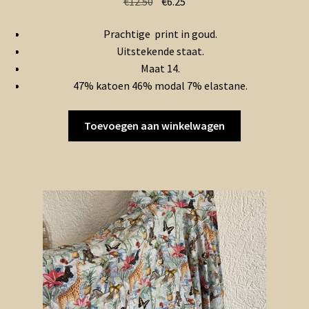
Oorspronkelijke
Huidige
€
12.50
€
6.25
prijs
prijs
Prachtige print in goud.
was:
is:
Uitstekende staat.
€12.50.
€6.25.
Maat 14.
47% katoen 46% modal 7% elastane.
Toevoegen aan winkelwagen