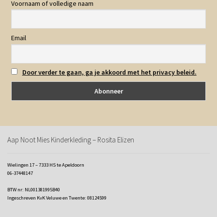
Voornaam of volledige naam
Email
Door verder te gaan, ga je akkoord met het privacy beleid.
Aap Noot Mies Kinderkleding – Rosita Elizen
Wielingen 17 – 7333 HS te Apeldoorn
06-37448147
BTW nr: NL001381995B40
Ingeschreven KvK Veluwe en Twente: 08124599