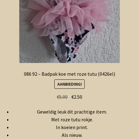
086 92 – Badpak koe met roze tutu (0426el)
AANBIEDING!
Oorspronkelijke
Huidige
€
5.00
€
2.50
prijs
prijs
Geweldig leuk dit prachtige item.
was:
is:
Met roze tutu rokje.
€5.00.
€2.50.
In koeien print.
Als nieuw.