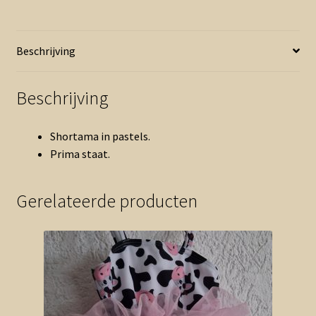
(0526zee)
aantal
Beschrijving
Beschrijving
Shortama in pastels.
Prima staat.
Gerelateerde producten