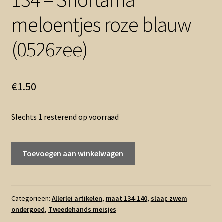
meloentjes roze blauw
(0526zee)
€
1.50
Slechts 1 resterend op voorraad
134
Toevoegen aan winkelwagen
-
Shortama
meloentjes
roze
Categorieën:
Allerlei artikelen
,
maat 134-140
,
slaap zwem
ondergoed
,
Tweedehands meisjes
blauw