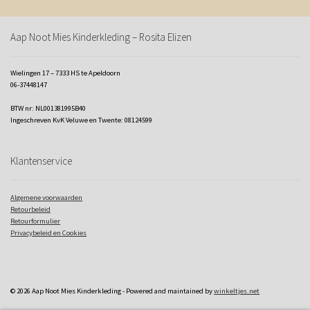
Aap Noot Mies Kinderkleding – Rosita Elizen
Wielingen 17 – 7333 HS te Apeldoorn
06-37448147
BTW nr: NL001381995B40
Ingeschreven KvK Veluwe en Twente: 08124599
Klantenservice
Algemene voorwaarden
Retourbeleid
Retourformulier
Privacybeleid en Cookies
© 2026 Aap Noot Mies Kinderkleding - Powered and maintained by
winkeltjes.net