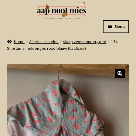
Ga
Ga
Menu
door
naar
naar
de
Welkom
Home
Allerlei artikelen
slaap zwem ondergoed
134 –
navigatie
inhoud
Shortama meloentjes roze blauw (0526zee)
Gastenboek
Winkel
Mijn account
Winkelmand
Linkjes
Subme