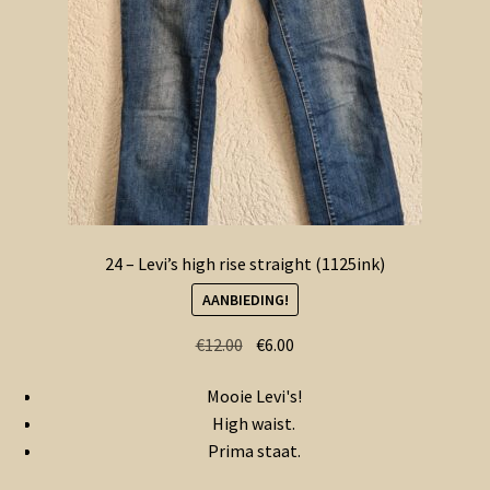
24 – Levi’s high rise straight (1125ink)
AANBIEDING!
Oorspronkelijke
Huidige
€
12.00
€
6.00
prijs
prijs
Mooie Levi's!
was:
is:
High waist.
€12.00.
€6.00.
Prima staat.