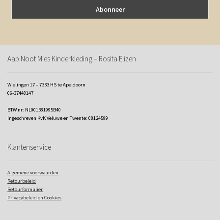
Aap Noot Mies Kinderkleding – Rosita Elizen
Wielingen 17 – 7333 HS te Apeldoorn
06-37448147
BTW nr: NL001381995B40
Ingeschreven KvK Veluwe en Twente: 08124599
Klantenservice
Algemene voorwaarden
Retourbeleid
Retourformulier
Privacybeleid en Cookies