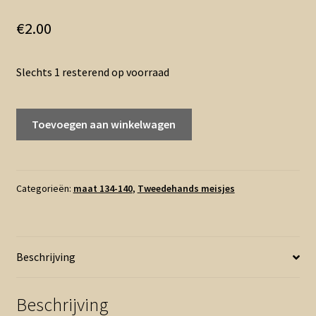
€
2.00
Slechts 1 resterend op voorraad
134
Toevoegen aan winkelwagen
140
-
Looxs
groen
Categorieën:
maat 134-140
,
Tweedehands meisjes
blousetop
(0626zut)
aantal
Beschrijving
Beschrijving