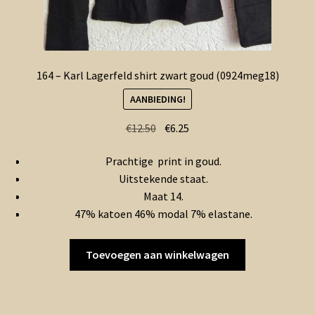
164 – Karl Lagerfeld shirt zwart goud (0924meg18)
AANBIEDING!
Oorspronkelijke
Huidige
€
12.50
€
6.25
prijs
prijs
Prachtige print in goud.
was:
is:
Uitstekende staat.
€12.50.
€6.25.
Maat 14.
47% katoen 46% modal 7% elastane.
Toevoegen aan winkelwagen