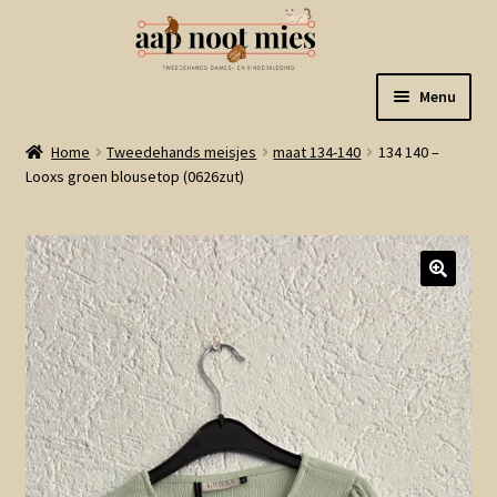
Ga
Ga
Menu
door
naar
naar
de
Welkom
Home
Tweedehands meisjes
maat 134-140
134 140 –
navigatie
inhoud
Looxs groen blousetop (0626zut)
Gastenboek
Winkel
Mijn account
Winkelmand
Linkjes
Subme