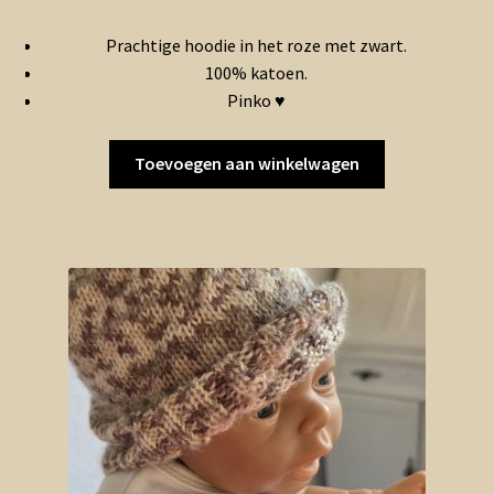
prijs
prijs
Prachtige hoodie in het roze met zwart.
was:
is:
100% katoen.
€15.00.
€9.00.
Pinko ♥
Toevoegen aan winkelwagen