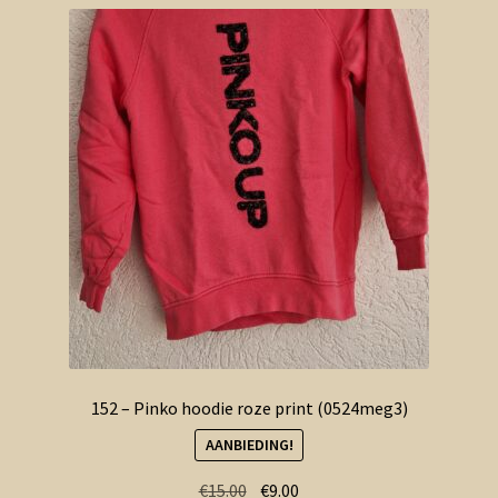
152 – Pinko hoodie roze print (0524meg3)
AANBIEDING!
Oorspronkelijke
Huidige
€
15.00
€
9.00