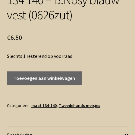
vest (0626zut)
€
6.50
Slechts 1 resterend op voorraad
134
Toevoegen aan winkelwagen
140
-
B.Nosy
blauw
Categorieën:
maat 134-140
,
Tweedehands meisjes
vest
(0626zut)
aantal
Beschrijving