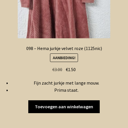
098 – Hema jurkje velvet roze (1125nic)
AANBIEDING!
Oorspronkelijke
Huidige
€
3.00
€
1.50
prijs
prijs
Fijn zacht jurkje met lange mouw.
was:
is:
Prima staat.
€3.00.
€1.50.
Toevoegen aan winkelwagen