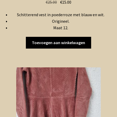
Oorspronkelijke
Huidige
€
25.00
€
15.00
prijs
prijs
Schitterend vest in poederroze met blauw en wit.
was:
is:
Origineel.
€25.00.
€15.00.
Maat 12.
Toevoegen aan winkelwagen