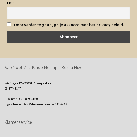
Email
Door verder te gaan, ga je akkoord met het privacy beleid.
Aap Noot Mies Kinderkleding – Rosita Elizen
Wielingen 17 – 7333 HS te Apeldoorn
06-37448147
BTW nr: NL001381995B40
Ingeschreven KvK Veluwe en Twente: 08124599
Klantenservice