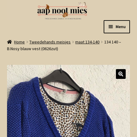
Ga
Ga
Menu
door
naar
naar
de
Welkom
Home
Tweedehands meisjes
maat 134-140
134 140 –
navigatie
inhoud
B.Nosy blauw vest (0626zut)
Gastenboek
Winkel
Mijn account
Winkelmand
Linkjes
Subme