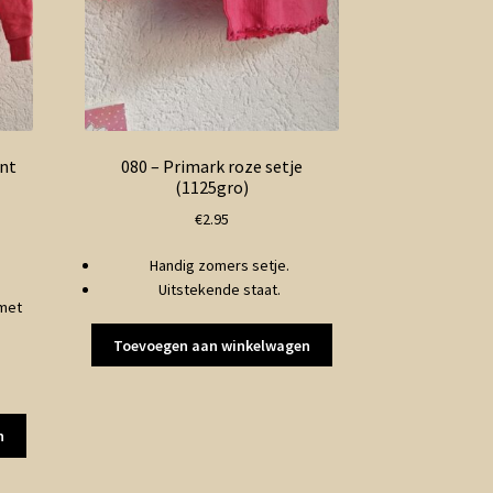
int
080 – Primark roze setje
(1125gro)
€
2.95
ke
Handig zomers setje.
Uitstekende staat.
 met
Toevoegen aan winkelwagen
n