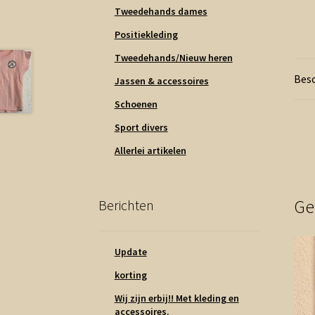
Tweedehands dames
Positiekleding
Tweedehands/Nieuw heren
Besc
Jassen & accessoires
Schoenen
Sport divers
Allerlei artikelen
Ge
Berichten
Update
korting
Wij zijn erbij!! Met kleding en
accessoires.