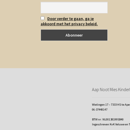
Door verder te gaan, ga je
akkoord met het privacy beleid.
Aap Noot Mies Kinderk
Wielingen 17 – 7333 HS te Ap
06-37448147
BTW nr: NL001381995B40
Ingeschreven KvK Veluwe en 