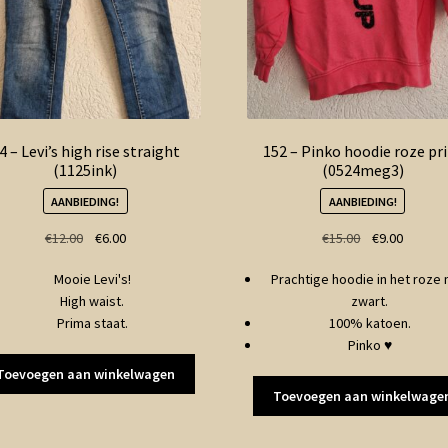
4 – Levi’s high rise straight
152 – Pinko hoodie roze pr
(1125ink)
(0524meg3)
AANBIEDING!
AANBIEDING!
Oorspronkelijke
Huidige
Oorspronkelij
Huidige
€
12.00
€
6.00
€
15.00
€
9.00
prijs
prijs
prijs
prijs
Mooie Levi's!
Prachtige hoodie in het roze
was:
is:
was:
is:
High waist.
zwart.
€12.00.
€6.00.
€15.00.
€9.00.
Prima staat.
100% katoen.
Pinko ♥
Toevoegen aan winkelwagen
Toevoegen aan winkelwage