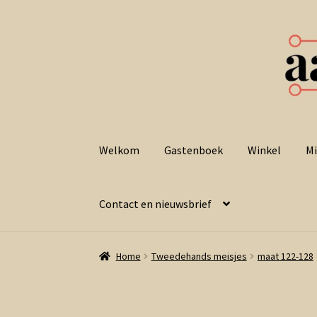
Ga
Ga
door
naar
Welkom
Gastenboek
Winkel
Mi
naar
de
navigatie
inhoud
Contact en nieuwsbrief
Home
Tweedehands meisjes
maat 122-128