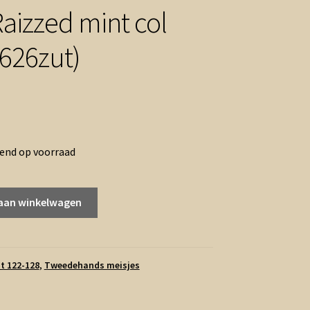
Raizzed mint col
0626zut)
rend op voorraad
aan winkelwagen
t 122-128
,
Tweedehands meisjes