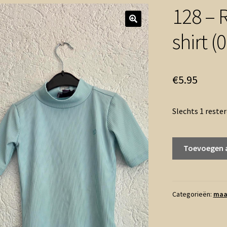
128 – 
shirt (
€
5.95
Slechts 1 reste
128
Toevoegen 
-
Raizzed
mint
col
Categorieën:
maa
shirt
(0626zut)