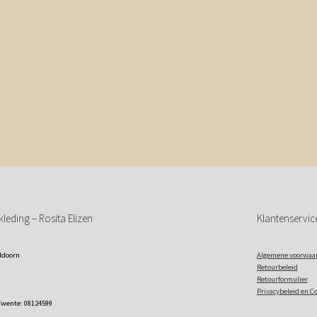
leding – Rosita Elizen
Klantenservic
eldoorn
Algemene voorwaa
Retourbeleid
Retourformulier
Privacybeleid en C
Twente: 08124599