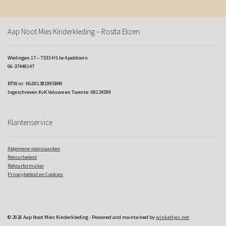
Aap Noot Mies Kinderkleding – Rosita Elizen
Wielingen 17 – 7333 HS te Apeldoorn
06-37448147
BTW nr: NL001381995B40
Ingeschreven KvK Veluwe en Twente: 08124599
Klantenservice
Algemene voorwaarden
Retourbeleid
Retourformulier
Privacybeleid en Cookies
© 2026 Aap Noot Mies Kinderkleding - Powered and maintained by
winkeltjes.net