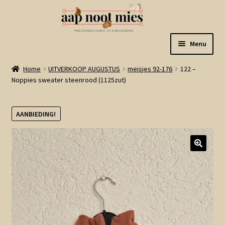
Ga
Ga
Menu
door
naar
naar
de
Welkom
Home
UITVERKOOP AUGUSTUS
meisjes 92-176
122 –
navigatie
inhoud
Noppies sweater steenrood (1125zut)
Gastenboek
AANBIEDING!
Winkel
Mijn account
Winkelmand
Linkjes
Subme