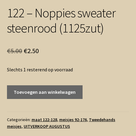
122 – Noppies sweater
steenrood (1125zut)
Oorspronkelijke
Huidige
€
5.00
€
2.50
prijs
prijs
Slechts 1 resterend op voorraad
was:
is:
€5.00.
€2.50.
122
Toevoegen aan winkelwagen
-
Noppies
sweater
steenrood
Categorieën:
maat 122-128
,
meisjes 92-176
,
Tweedehands
meisjes
,
UITVERKOOP AUGUSTUS
(1125zut)
aantal