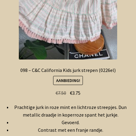
098 – C&C California Kids jurk strepen (0226el)
AANBIEDING!
Oorspronkelijke
Huidige
€
7.50
€
3.75
prijs
prijs
Prachtige jurk in roze mint en lichtroze streepjes. Dun
was:
is:
metallic draadje in koperroze spant het jurkje.
€7.50.
€3.75.
Gevoerd.
Contrast met een franje randje.