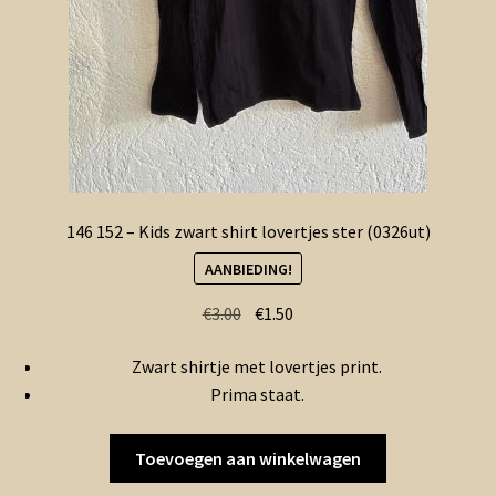
146 152 – Kids zwart shirt lovertjes ster (0326ut)
AANBIEDING!
Oorspronkelijke
Huidige
€
3.00
€
1.50
prijs
prijs
Zwart shirtje met lovertjes print.
was:
is:
Prima staat.
€3.00.
€1.50.
Toevoegen aan winkelwagen