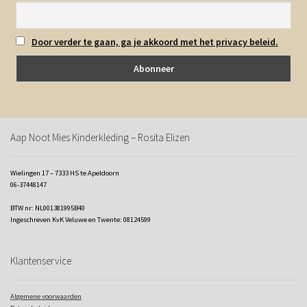
Door verder te gaan, ga je akkoord met het privacy beleid.
Aap Noot Mies Kinderkleding – Rosita Elizen
Wielingen 17 – 7333 HS te Apeldoorn
06-37448147
BTW nr: NL001381995B40
Ingeschreven KvK Veluwe en Twente: 08124599
Klantenservice
Algemene voorwaarden