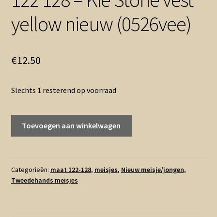
yellow nieuw (0526vee)
€
12.50
Slechts 1 resterend op voorraad
122
Toevoegen aan winkelwagen
128
-
Kie
Stone
Categorieën:
maat 122-128
,
meisjes
,
Nieuw meisje/jongen
,
Tweedehands meisjes
vest
yellow
nieuw