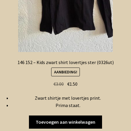
146 152 – Kids zwart shirt lovertjes ster (0326ut)
AANBIEDING!
Oorspronkelijke
Huidige
€
3.00
€
1.50
prijs
prijs
Zwart shirtje met lovertjes print.
was:
is:
Prima staat.
€3.00.
€1.50.
Toevoegen aan winkelwagen