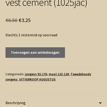
vest cement (1025jac)
Oorspronkelijke
Huidige
€
6.50
€
3.25
prijs
prijs
Slechts 1 resterend op voorraad
was:
is:
€6.50.
€3.25.
122
Toevoegen aan winkelwagen
128
-
Europe
kids
Categorieën:
jongens 92-176
,
maat 122-128
,
Tweedehands
jongens
,
UITVERKOOP AUGUSTUS
vest
cement
(1025jac)
aantal
Beschrijving