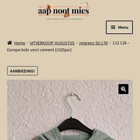
Ga
Ga
Menu
door
naar
naar
de
Welkom
Home
UITVERKOOP AUGUSTUS
jongens 92-176
122 128 –
navigatie
inhoud
Europe kids vest cement (1025jac)
Gastenboek
AANBIEDING!
Winkel
Mijn account
Winkelmand
Linkjes
Subme