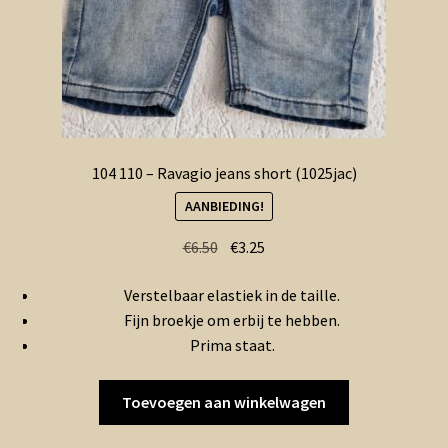
104 110 – Ravagio jeans short (1025jac)
AANBIEDING!
Oorspronkelijke
Huidige
€
6.50
€
3.25
prijs
prijs
Verstelbaar elastiek in de taille.
was:
is:
Fijn broekje om erbij te hebben.
€6.50.
€3.25.
Prima staat.
Toevoegen aan winkelwagen