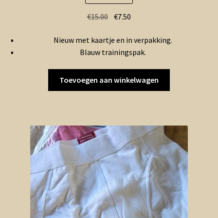
Oorspronkelijke
Huidige
€
15.00
€
7.50
prijs
prijs
Nieuw met kaartje en in verpakking.
was:
is:
Blauw trainingspak.
€15.00.
€7.50.
Toevoegen aan winkelwagen