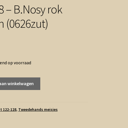
8 – B.Nosy rok
n (0626zut)
rend op voorraad
aan winkelwagen
t 122-128
,
Tweedehands meisjes