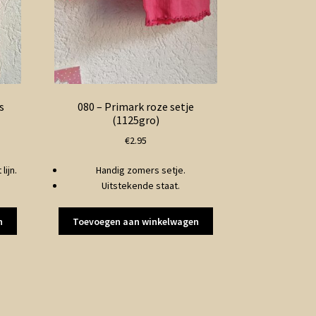
s
080 – Primark roze setje
(1125gro)
€
2.95
lijn.
Handig zomers setje.
Uitstekende staat.
n
Toevoegen aan winkelwagen