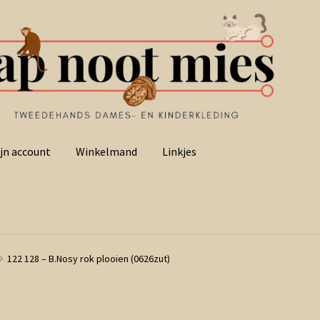
jn account
Winkelmand
Linkjes
122 128 – B.Nosy rok plooien (0626zut)