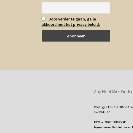
Door verder te gaan, ga je
akkoord met het privacy beleid.
Aap Noot Mies Kinderk
Wielingen 17 – 7333 HS te Ap
06-37448147
BTW nr: NL001381995B40
Ingeschreven KvK Veluwe en 