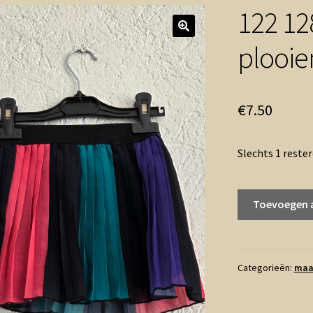
122 12
plooie
€
7.50
Slechts 1 reste
122
Toevoegen 
128
-
B.Nosy
rok
Categorieën:
maa
plooien
(0626zut)