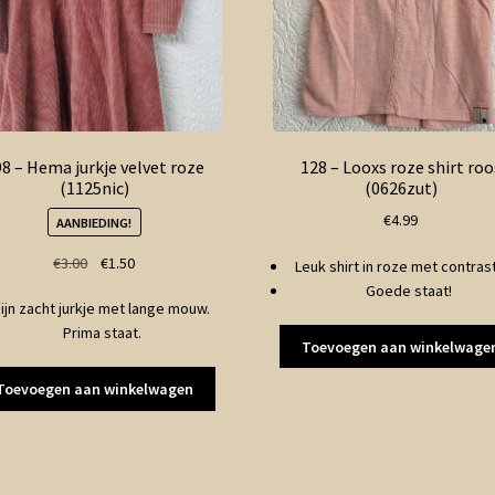
8 – Hema jurkje velvet roze
128 – Looxs roze shirt roo
(1125nic)
(0626zut)
€
4.99
AANBIEDING!
Oorspronkelijke
Huidige
€
3.00
€
1.50
Leuk shirt in roze met contrast 
prijs
prijs
Goede staat!
Fijn zacht jurkje met lange mouw.
was:
is:
Prima staat.
€3.00.
€1.50.
Toevoegen aan winkelwage
Toevoegen aan winkelwagen