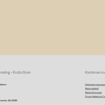
leding – Rosita Elizen
Klantenservic
eldoorn
Algemene voorwaa
Retourbeleid
Retourformulier
Privacybeleid en C
Twente: 08124599