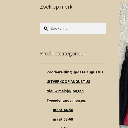
Zoek op merk
Zoeken
naar:
Productcategorieën
Voorbereiding update augustus
UITVERKOOP AUGUSTUS
Nieuw meisje/jongen
Tweedehands meisjes
maat 44-56
maat 62-68