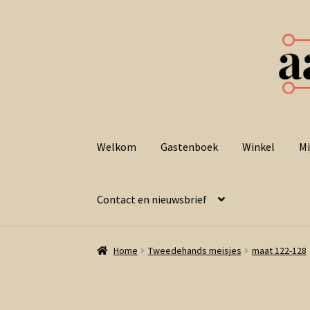
Ga
Ga
door
naar
Welkom
Gastenboek
Winkel
Mi
naar
de
navigatie
inhoud
Contact en nieuwsbrief
Home
Tweedehands meisjes
maat 122-128