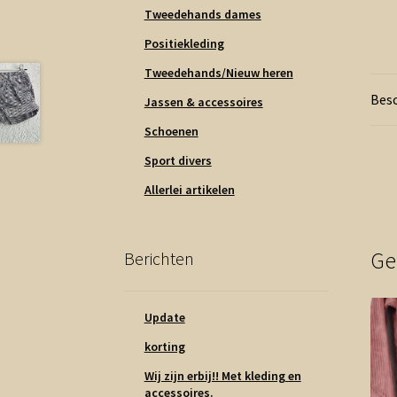
Tweedehands dames
Positiekleding
Tweedehands/Nieuw heren
Besc
Jassen & accessoires
Schoenen
Sport divers
Allerlei artikelen
Ge
Berichten
Update
korting
Wij zijn erbij!! Met kleding en
accessoires.