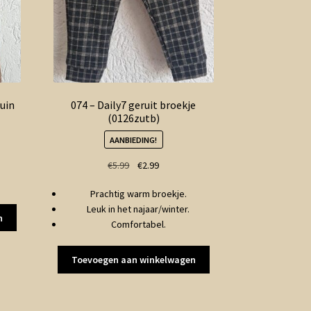
ruin
074 – Daily7 geruit broekje
(0126zutb)
AANBIEDING!
Oorspronkelijke
Huidige
€
5.99
€
2.99
prijs
prijs
Prachtig warm broekje.
was:
is:
Leuk in het najaar/winter.
€5.99.
€2.99.
n
Comfortabel.
Toevoegen aan winkelwagen