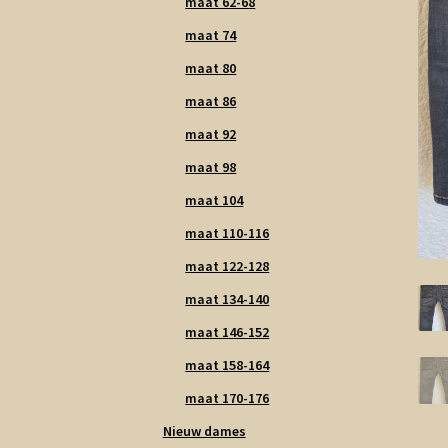
maat 62-68
maat 74
maat 80
maat 86
maat 92
maat 98
maat 104
maat 110-116
maat 122-128
maat 134-140
maat 146-152
maat 158-164
maat 170-176
Nieuw dames