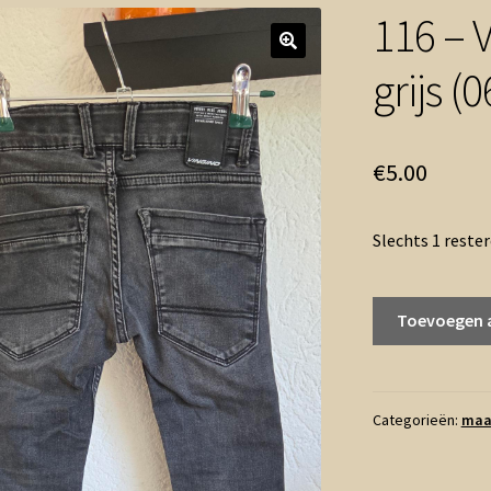
116 – V
grijs (
€
5.00
Slechts 1 reste
116
Toevoegen 
-
Vingino
Flex
fit
Categorieën:
maa
jeans
grijs