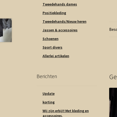
Tweedehands dames
Positiekleding
Tweedehands/Nieuw heren
Besc
Jassen & accessoires
Schoenen
Sport divers
Allerlei artikelen
Ge
Berichten
Update
korting
Wij zijn erbij!! Met kleding en
accessoires.