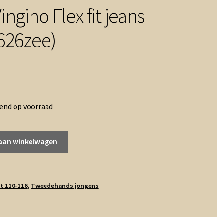
ingino Flex fit jeans
0626zee)
rend op voorraad
aan winkelwagen
t 110-116
,
Tweedehands jongens