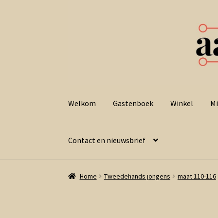
Ga
Ga
door
naar
Welkom
Gastenboek
Winkel
Mi
naar
de
navigatie
inhoud
Contact en nieuwsbrief
Home
Tweedehands jongens
maat 110-116