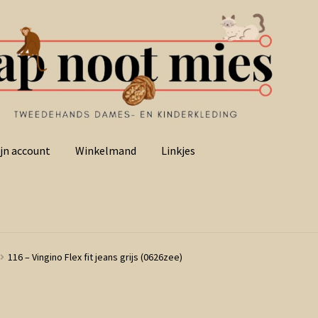
jn account
Winkelmand
Linkjes
116 – Vingino Flex fit jeans grijs (0626zee)