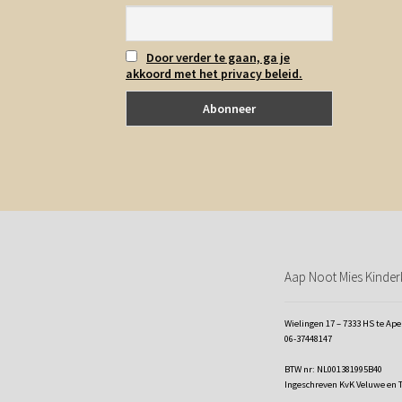
Door verder te gaan, ga je
akkoord met het privacy beleid.
Aap Noot Mies Kinderk
Wielingen 17 – 7333 HS te Ap
06-37448147
BTW nr: NL001381995B40
Ingeschreven KvK Veluwe en 