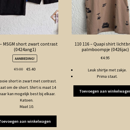
 – MSGM short zwart contrast
110 116 – Quapi shirt lichtb
(0424ang1)
palmboompje (0426jac)
€
4.95
AANBIEDING!
Oorspronkelijke
Huidige
€
9.00
€
5.40
Leuk shirtje met zakje.
prijs
prijs
Prima staat.
ooie short in zwart met contrast.
was:
is:
aat om de short. Shirt is maat 14
€9.00.
€5.40.
Toevoegen aan winkelwage
aar kan mogelijk best bij elkaar.
Katoen.
Maat 10.
Toevoegen aan winkelwagen