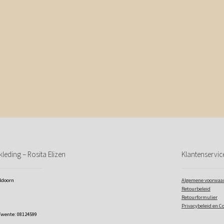
leding – Rosita Elizen
Klantenservic
eldoorn
Algemene voorwaa
Retourbeleid
Retourformulier
Privacybeleid en C
Twente: 08124599