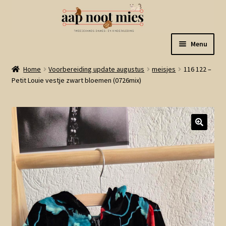
Ga
Ga
Menu
door
naar
naar
de
Welkom
Home
Voorbereiding update augustus
meisjes
116 122 –
navigatie
inhoud
Petit Louie vestje zwart bloemen (0726mix)
Gastenboek
Winkel
Mijn account
Winkelmand
Linkjes
Subme