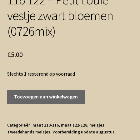
vestje zwart bloemen
(0726mix)
€
5.00
Slechts 1 resterend op voorraad
116
Toevoegen aan winkelwagen
122
-
Petit
Louie
Categorieën:
maat 110-116
,
maat 122-128
,
meisjes
,
Tweedehands meisjes
,
Voorbereiding update augustus
vestje