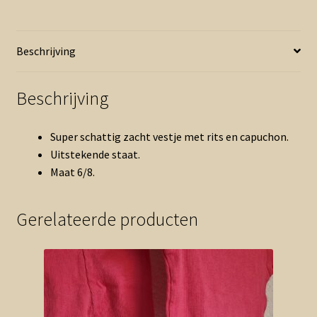
zwart
bloemen
(0726mix)
Beschrijving
aantal
Beschrijving
Super schattig zacht vestje met rits en capuchon.
Uitstekende staat.
Maat 6/8.
Gerelateerde producten