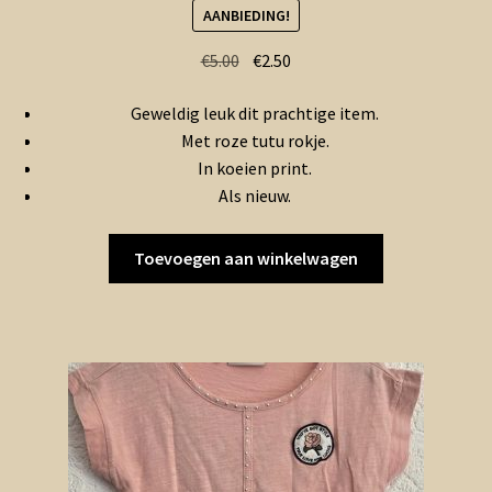
AANBIEDING!
Oorspronkelijke
Huidige
€
5.00
€
2.50
prijs
prijs
Geweldig leuk dit prachtige item.
was:
is:
Met roze tutu rokje.
€5.00.
€2.50.
In koeien print.
Als nieuw.
Toevoegen aan winkelwagen