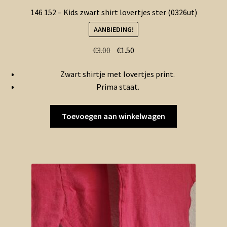
146 152 – Kids zwart shirt lovertjes ster (0326ut)
AANBIEDING!
Oorspronkelijke
Huidige
€
3.00
€
1.50
prijs
prijs
Zwart shirtje met lovertjes print.
was:
is:
Prima staat.
€3.00.
€1.50.
Toevoegen aan winkelwagen