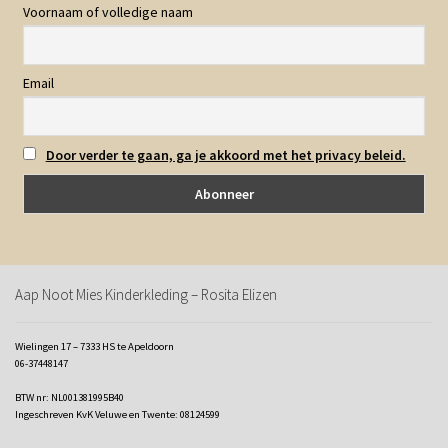
Voornaam of volledige naam
Email
Door verder te gaan, ga je akkoord met het privacy beleid.
Aap Noot Mies Kinderkleding – Rosita Elizen
Wielingen 17 – 7333 HS te Apeldoorn
06-37448147
BTW nr: NL001381995B40
Ingeschreven KvK Veluwe en Twente: 08124599