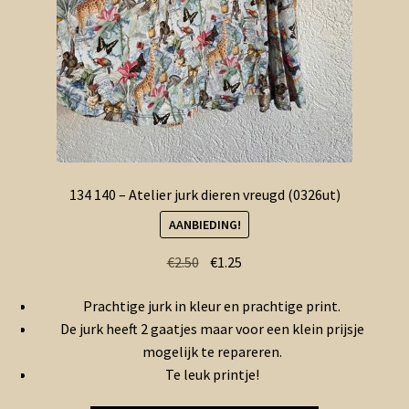
134 140 – Atelier jurk dieren vreugd (0326ut)
AANBIEDING!
Oorspronkelijke
Huidige
€
2.50
€
1.25
prijs
prijs
Prachtige jurk in kleur en prachtige print.
was:
is:
De jurk heeft 2 gaatjes maar voor een klein prijsje
€2.50.
€1.25.
mogelijk te repareren.
Te leuk printje!