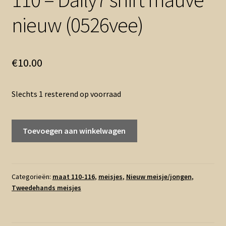
nieuw (0526vee)
€
10.00
Slechts 1 resterend op voorraad
110
Toevoegen aan winkelwagen
-
Daily7
shirt
mauve
Categorieën:
maat 110-116
,
meisjes
,
Nieuw meisje/jongen
,
Tweedehands meisjes
nieuw
(0526vee)
aantal