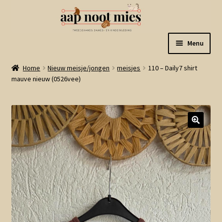
Ga
Ga
Menu
door
naar
naar
de
Welkom
Home
Nieuw meisje/jongen
meisjes
110 – Daily7 shirt
navigatie
inhoud
mauve nieuw (0526vee)
Gastenboek
Winkel
Mijn account
Winkelmand
Linkjes
Subme