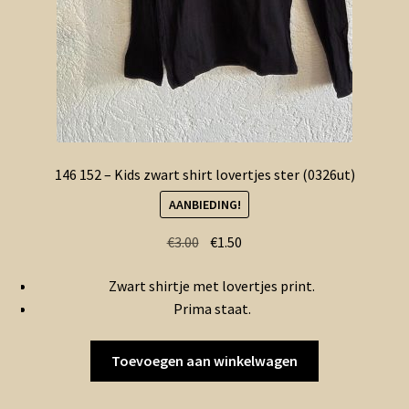
146 152 – Kids zwart shirt lovertjes ster (0326ut)
AANBIEDING!
Oorspronkelijke
Huidige
€
3.00
€
1.50
prijs
prijs
Zwart shirtje met lovertjes print.
was:
is:
Prima staat.
€3.00.
€1.50.
Toevoegen aan winkelwagen