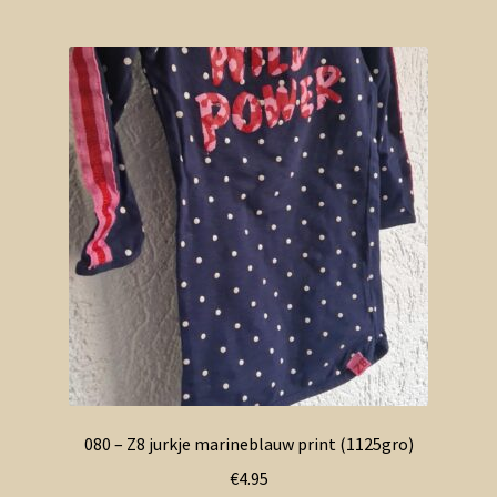
080 – Z8 jurkje marineblauw print (1125gro)
€
4.95