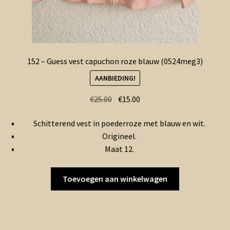
152 – Guess vest capuchon roze blauw (0524meg3)
AANBIEDING!
Oorspronkelijke
Huidige
€
25.00
€
15.00
prijs
prijs
Schitterend vest in poederroze met blauw en wit.
was:
is:
Origineel.
€25.00.
€15.00.
Maat 12.
Toevoegen aan winkelwagen