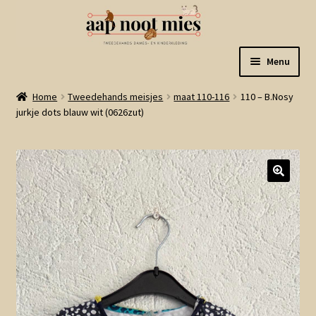
Ga
Ga
Menu
door
naar
naar
de
Welkom
Home
Tweedehands meisjes
maat 110-116
110 – B.Nosy
navigatie
inhoud
jurkje dots blauw wit (0626zut)
Gastenboek
Winkel
Mijn account
Winkelmand
Linkjes
Subme