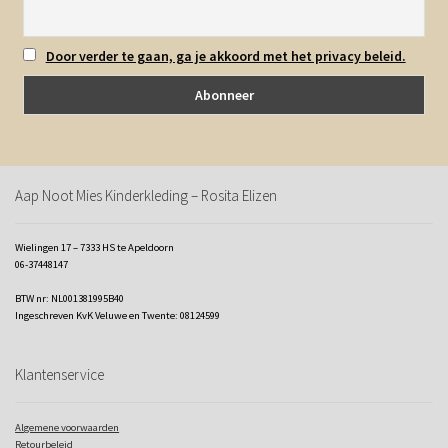
Door verder te gaan, ga je akkoord met het privacy beleid.
Aap Noot Mies Kinderkleding – Rosita Elizen
Wielingen 17 – 7333 HS te Apeldoorn
06-37448147
BTW nr: NL001381995B40
Ingeschreven KvK Veluwe en Twente: 08124599
Klantenservice
Algemene voorwaarden
Retourbeleid