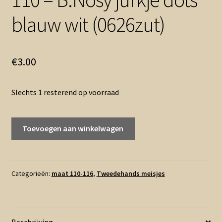
blauw wit (0626zut)
€
3.00
Slechts 1 resterend op voorraad
110
Toevoegen aan winkelwagen
-
B.Nosy
jurkje
dots
Categorieën:
maat 110-116
,
Tweedehands meisjes
blauw
wit
(0626zut)
Beschrijving