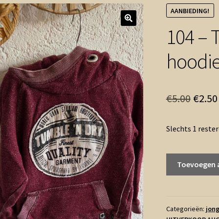
AANBIEDING!
104 – 
hoodie
Oorsp
€
5.00
€
2.50
prijs
Slechts 1 reste
was:
€5.00
104
Toevoegen 
-
Tumble
'n
Dry
Categorieën:
jong