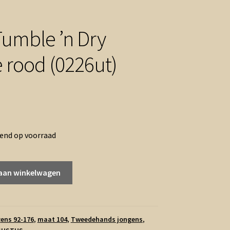
Tumble ’n Dry
 rood (0226ut)
ronkelijke
Huidige
prijs
rend op voorraad
is:
.
€2.50.
aan winkelwagen
ens 92-176
,
maat 104
,
Tweedehands jongens
,