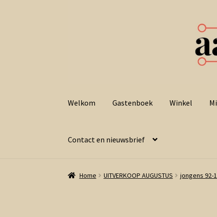
Ga
Ga
door
naar
Welkom
Gastenboek
Winkel
Mi
naar
de
navigatie
inhoud
Contact en nieuwsbrief
Home
UITVERKOOP AUGUSTUS
jongens 92-