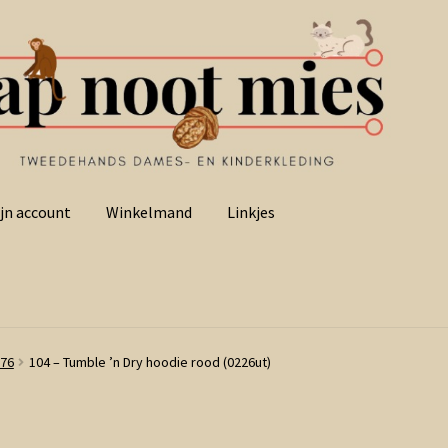
jn account
Winkelmand
Linkjes
176
104 – Tumble ’n Dry hoodie rood (0226ut)