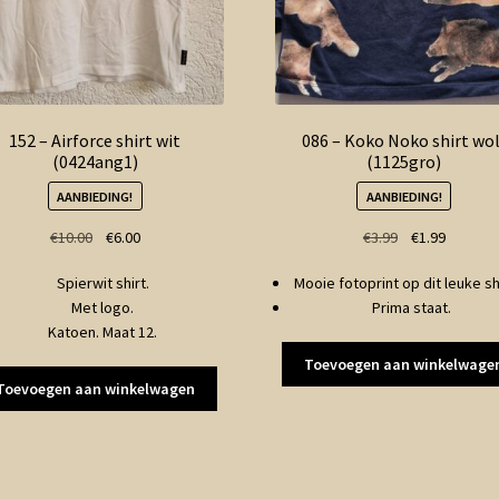
152 – Airforce shirt wit
086 – Koko Noko shirt wol
(0424ang1)
(1125gro)
AANBIEDING!
AANBIEDING!
Oorspronkelijke
Huidige
Oorspronkelij
Huidige
€
10.00
€
6.00
€
3.99
€
1.99
prijs
prijs
prijs
prijs
Spierwit shirt.
Mooie fotoprint op dit leuke shi
was:
is:
was:
is:
Met logo.
Prima staat.
€10.00.
€6.00.
€3.99.
€1.99.
Katoen. Maat 12.
Toevoegen aan winkelwage
Toevoegen aan winkelwagen