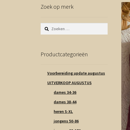
Zoek op merk
Zoeken
naar:
Productcategorieën
Voorbereiding update augustus
UITVERKOOP AUGUSTUS
dames 34-36
dames 38-44
heren S-XL
jongens 50-86