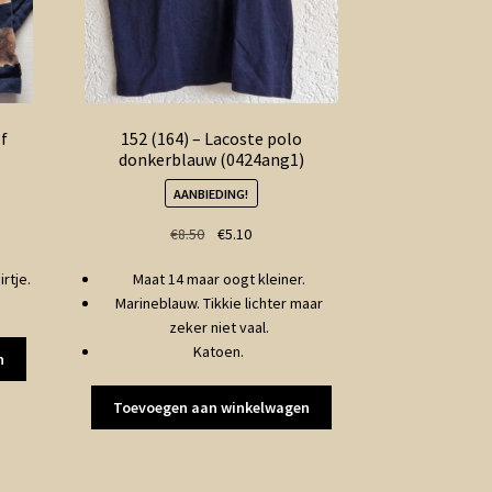
f
152 (164) – Lacoste polo
donkerblauw (0424ang1)
AANBIEDING!
ke
Oorspronkelijke
Huidige
€
8.50
€
5.10
prijs
prijs
rtje.
Maat 14 maar oogt kleiner.
was:
is:
Marineblauw. Tikkie lichter maar
€8.50.
€5.10.
zeker niet vaal.
Katoen.
n
Toevoegen aan winkelwagen